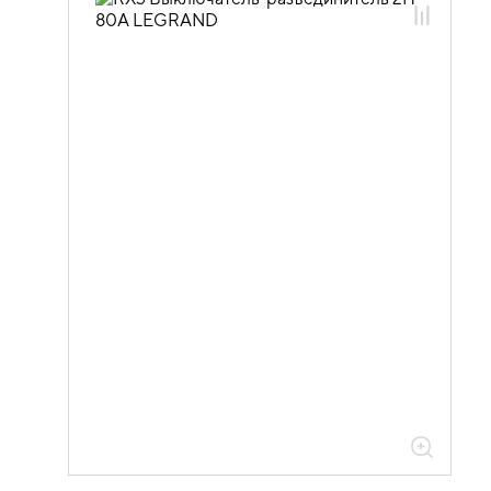
01.05.03.02 Дополнительные
устройства Legrand
01.05.03.02.02 Выключатели нагрузки
Legrand RX3