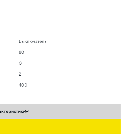
Выключатель
80
0
2
400
актеристики
ь