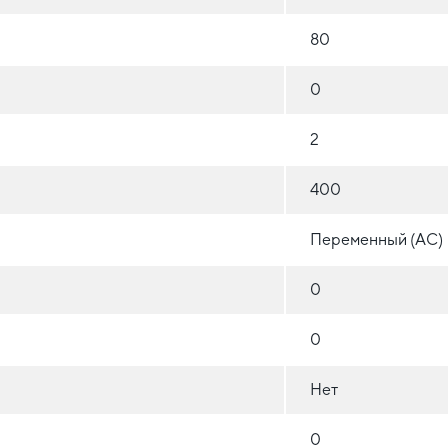
80
0
2
400
Переменный (AC)
0
0
Нет
0