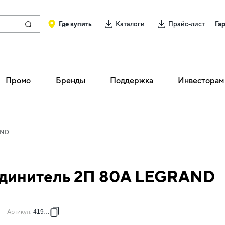
Где купить
Каталоги
Прайс-лист
Га
Промо
Бренды
Поддержка
Инвесторам
AND
единитель 2П 80A LEGRAND
Артикул
:
419326