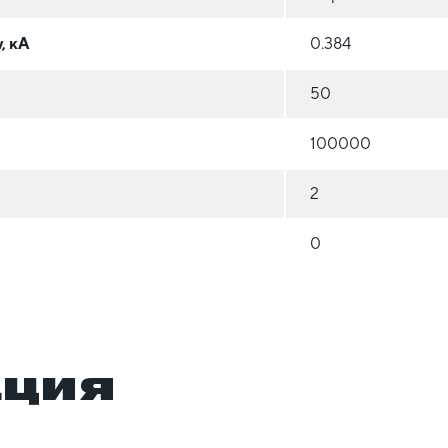
, кА
0.384
50
100000
2
0
ация