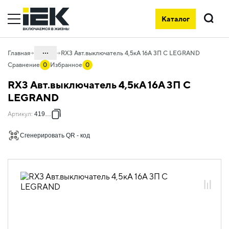
Каталог
Поиск
...
Главная
RX3 Авт.выключатель 4,5кА 16А 3П C LEGRAND
Сравнение
0
Избранное
0
Каталог
RX3 Авт.выключатель 4,5кА 16А 3П C
01. Модульное оборудование
LEGRAND
01.05 Модульное оборудование
Артикул
:
419708
ДРУГИЕ СЕРИИ
Сгенерировать QR - код
01.05.01 Модульные автоматические
выключатели ДРУГИЕ СЕРИИ
01.05.01.03 Модульные
автоматические выключатели Legrand
01.05.01.03.01 Автоматические
выключатели 4,5кА Legrand RX3