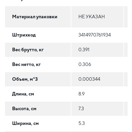
Материал упаковки
НЕ УКАЗАН
Штрихкод
3414970761934
Вес брутто, кг
0.391
Вес нетто, кг
0.306
Объем, м^3
0.000344
Длина, см
8.9
Высота, см
7.3
Ширина, см
5.3