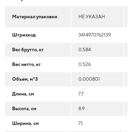
Материал упаковки
НЕ УКАЗАН
Штрихкод
3414970762139
Вес брутто, кг
0.584
Вес нетто, кг
0.526
Объем, м^3
0.000801
Длина, см
7.7
Высота, см
8.9
Ширина, см
7.1