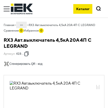
Каталог
Поиск
...
Главная
RX3 Авт.выключатель 4,5кА 20А 4П C LEGRAND
Сравнение
0
Избранное
0
Каталог
RX3 Авт.выключатель 4,5кА 20А 4П C
01. Модульное оборудование
LEGRAND
01.05 Модульное оборудование
Артикул
:
419742
ДРУГИЕ СЕРИИ
Сгенерировать QR - код
01.05.01 Модульные автоматические
выключатели ДРУГИЕ СЕРИИ
01.05.01.03 Модульные
автоматические выключатели Legrand
01.05.01.03.01 Автоматические
выключатели 4,5кА Legrand RX3