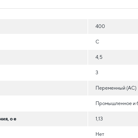
400
C
4,5
3
Переменный (AC)
Промышленное и 
ия, o e
1,13
Нет