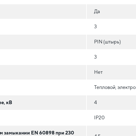
Да
3
PIN (штырь)
3
Нет
Тепловой, электр
е, кВ
4
IP20
м замыкании EN 60898 при 230