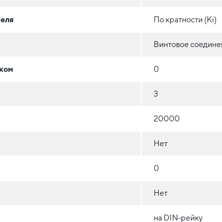
теля
По кратности (Ki)
Винтовое соедине
оком
0
3
20000
Нет
0
Нет
на DIN-рейку