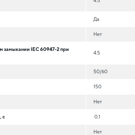
4.5
Да
Нет
м замыкании IEC 60947-2 при
4.5
50/60
150
Нет
 с
0,1
Нет