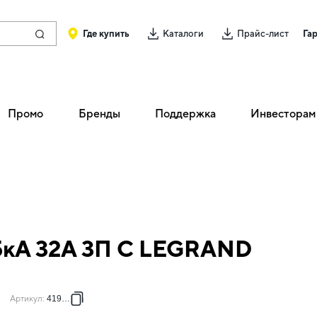
Где купить
Каталоги
Прайс-лист
Га
Промо
Бренды
Поддержка
Инвесторам
,5кА 32А 3П C LEGRAND
Артикул
:
419711