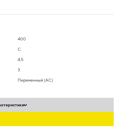
400
C
4,5
3
Переменный (AC)
актеристики
ь