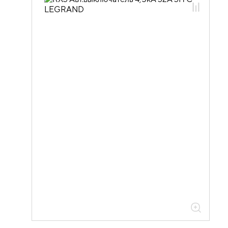
01.05.01.03 Модульные
автоматические выключатели Legrand
01.05.01.03.01 Автоматические
выключатели 4,5кА Legrand RX3