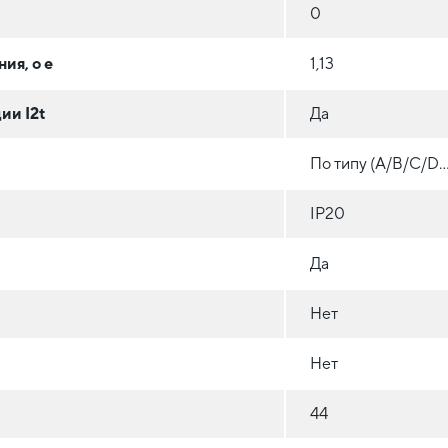
0
ия, o e
1,13
ии I2t
Да
По типу (A/B/C/D...
IP20
Да
Нет
Нет
44