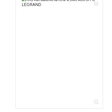
01.05.01.03 Модульные
автоматические выключатели Legrand
01.05.01.03.01 Автоматические
выключатели 4,5кА Legrand RX3