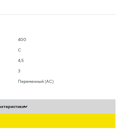
400
C
4,5
3
Переменный (AC)
актеристики
ь