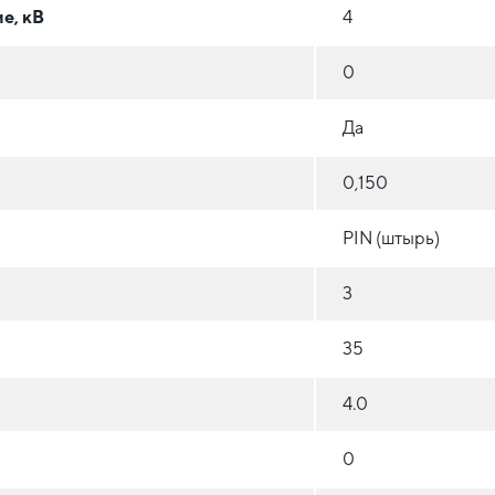
е, кВ
4
0
Да
0,150
PIN (штырь)
3
35
4.0
0