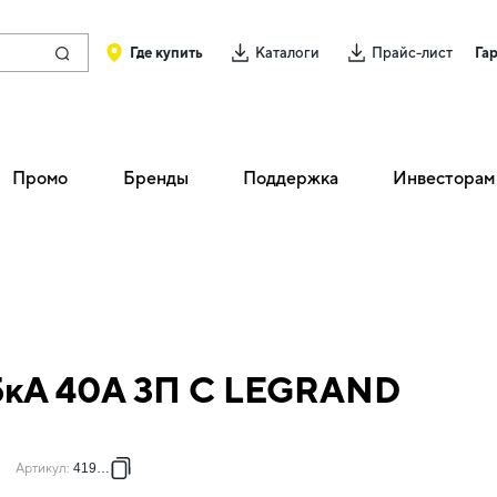
Где купить
Каталоги
Прайс-лист
Га
Промо
Бренды
Поддержка
Инвесторам
,5кА 40А 3П C LEGRAND
Артикул
:
419712