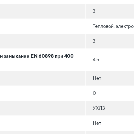
3
Тепловой, электр
3
ом замыкании EN 60898 при 400
4.5
Нет
0
УХЛ3
Нет