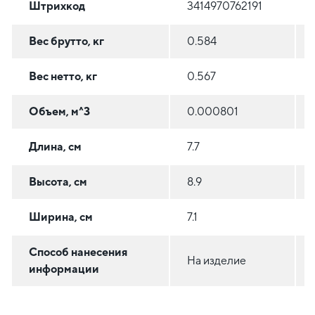
Штрихкод
3414970762191
Вес брутто, кг
0.584
Вес нетто, кг
0.567
Объем, м^3
0.000801
Длина, см
7.7
Высота, см
8.9
Ширина, см
7.1
Способ нанесения
На изделие
информации