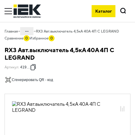
Каталог
Поиск
...
Главная
RX3 Авт.выключатель 4,5кА 40А 4П C LEGRAND
Сравнение
0
Избранное
0
Каталог
RX3 Авт.выключатель 4,5кА 40А 4П C
01. Модульное оборудование
LEGRAND
01.05 Модульное оборудование
Артикул
:
419745
ДРУГИЕ СЕРИИ
Сгенерировать QR - код
01.05.01 Модульные автоматические
выключатели ДРУГИЕ СЕРИИ
01.05.01.03 Модульные
автоматические выключатели Legrand
01.05.01.03.01 Автоматические
выключатели 4,5кА Legrand RX3