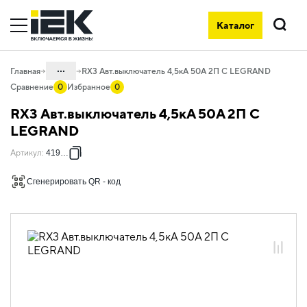
Каталог
Поиск
...
Главная
RX3 Авт.выключатель 4,5кА 50А 2П C LEGRAND
Сравнение
0
Избранное
0
Каталог
RX3 Авт.выключатель 4,5кА 50А 2П C
01. Модульное оборудование
LEGRAND
01.05 Модульное оборудование
Артикул
:
419702
ДРУГИЕ СЕРИИ
Сгенерировать QR - код
01.05.01 Модульные автоматические
выключатели ДРУГИЕ СЕРИИ
01.05.01.03 Модульные
автоматические выключатели Legrand
01.05.01.03.01 Автоматические
выключатели 4,5кА Legrand RX3