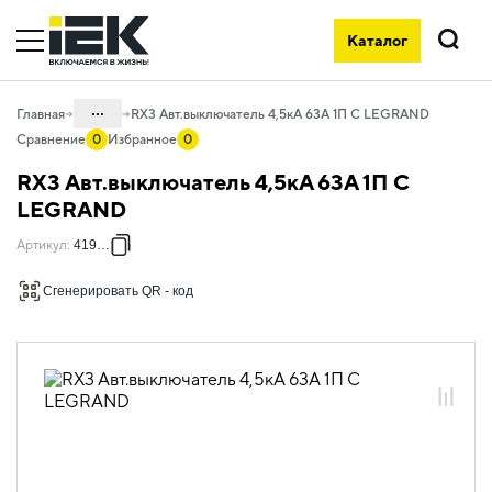
Каталог
Поиск
...
Главная
RX3 Авт.выключатель 4,5кА 63А 1П C LEGRAND
Сравнение
0
Избранное
0
Каталог
RX3 Авт.выключатель 4,5кА 63А 1П C
01. Модульное оборудование
LEGRAND
01.05 Модульное оборудование
Артикул
:
419670
ДРУГИЕ СЕРИИ
Сгенерировать QR - код
01.05.01 Модульные автоматические
выключатели ДРУГИЕ СЕРИИ
01.05.01.03 Модульные
автоматические выключатели Legrand
01.05.01.03.01 Автоматические
выключатели 4,5кА Legrand RX3