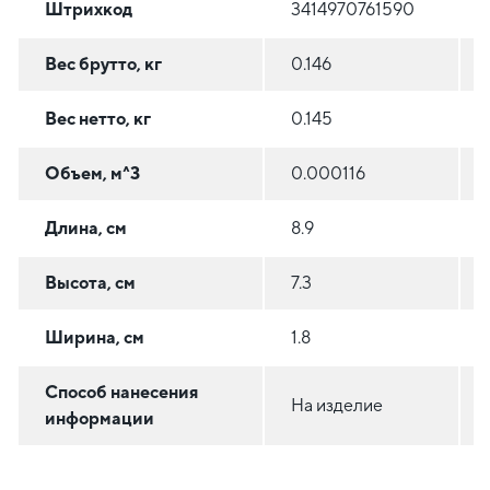
Штрихкод
3414970761590
Вес брутто, кг
0.146
Вес нетто, кг
0.145
Объем, м^3
0.000116
Длина, см
8.9
Высота, см
7.3
Ширина, см
1.8
Способ нанесения
На изделие
информации