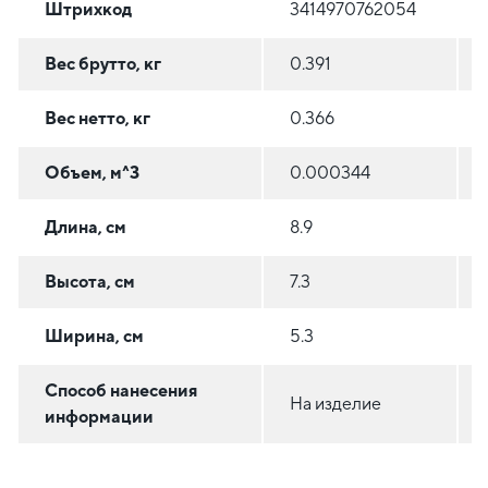
Штрихкод
3414970762054
Вес брутто, кг
0.391
Вес нетто, кг
0.366
Объем, м^3
0.000344
Длина, см
8.9
Высота, см
7.3
Ширина, см
5.3
Способ нанесения
На изделие
информации