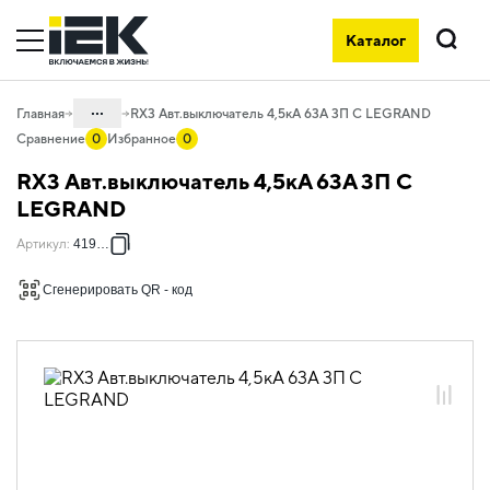
Каталог
Поиск
...
Главная
RX3 Авт.выключатель 4,5кА 63А 3П C LEGRAND
Сравнение
0
Избранное
0
Каталог
RX3 Авт.выключатель 4,5кА 63А 3П C
01. Модульное оборудование
LEGRAND
01.05 Модульное оборудование
Артикул
:
419714
ДРУГИЕ СЕРИИ
Сгенерировать QR - код
01.05.01 Модульные автоматические
выключатели ДРУГИЕ СЕРИИ
01.05.01.03 Модульные
автоматические выключатели Legrand
01.05.01.03.01 Автоматические
выключатели 4,5кА Legrand RX3