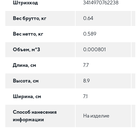
Штрихкод
3414970762238
Вес брутто, кг
0.64
Вес нетто, кг
0.589
Объем, м^3
0.000801
Длина, см
7.7
Высота, см
8.9
Ширина, см
7.1
Способ нанесения
На изделие
информации