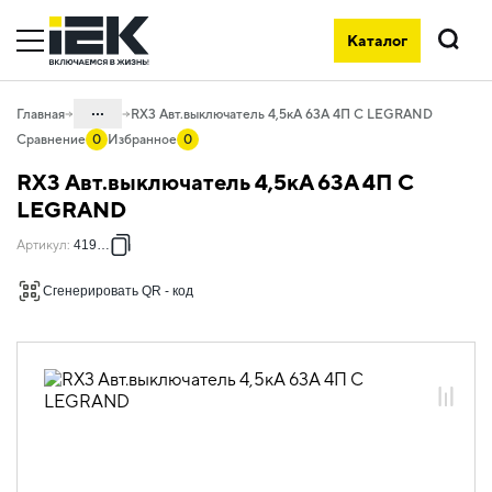
Каталог
Поиск
...
Главная
RX3 Авт.выключатель 4,5кА 63А 4П C LEGRAND
Сравнение
0
Избранное
0
Каталог
RX3 Авт.выключатель 4,5кА 63А 4П C
01. Модульное оборудование
LEGRAND
01.05 Модульное оборудование
Артикул
:
419747
ДРУГИЕ СЕРИИ
Сгенерировать QR - код
01.05.01 Модульные автоматические
выключатели ДРУГИЕ СЕРИИ
01.05.01.03 Модульные
автоматические выключатели Legrand
01.05.01.03.01 Автоматические
выключатели 4,5кА Legrand RX3