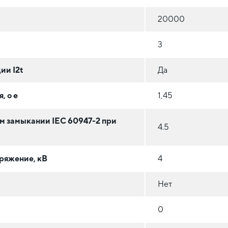
20000
3
ии I2t
Да
, o e
1,45
м замыкании IEC 60947-2 при
4.5
ряжение, кВ
4
Нет
0