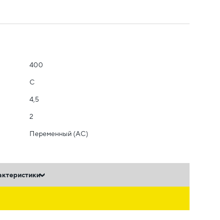
400
C
4,5
2
Переменный (AC)
актеристики
ь