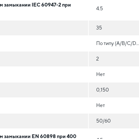
м замыкании IEC 60947-2 при
4.5
35
По типу (A/B/C/D...
2
Нет
0,150
Нет
50/60
ом замыкании EN 60898 при 400