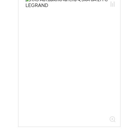
01.05.01.03 Модульные
автоматические выключатели Legrand
01.05.01.03.01 Автоматические
выключатели 4,5кА Legrand RX3