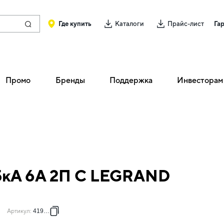
Где купить
Каталоги
Прайс-лист
Га
Промо
Бренды
Поддержка
Инвесторам
,5кА 6А 2П C LEGRAND
Артикул
:
419694