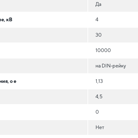
Да
е, кВ
4
30
10000
на DIN-рейку
ия, o e
1,13
4,5
0
Нет