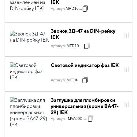
IEK
Артикул
:
MRD10-16
Звонок ЗД-47 на DIN-рейку
IEK
Артикул
:
MZD10-230
Световой индикатор фаз IEK
Артикул
:
MIF10-400
Заглушка для пломбировки
универсальная (кроме ВА47-
29) IEK
Артикул
:
MVA00D-UBV