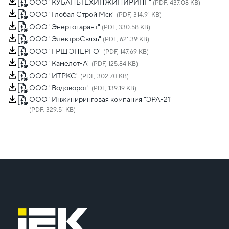
ООО "КУБАНЬТЕХИНЖИНИРИНГ"
(PDF, 437.08 KB)
ООО "Глобал Строй Мск"
(PDF, 314.91 KB)
ООО "Энергогарант"
(PDF, 330.58 KB)
ООО "ЭлектроСвязь"
(PDF, 621.39 KB)
ООО "ГРЩ ЭНЕРГО"
(PDF, 147.69 KB)
ООО "Камелот-А"
(PDF, 125.84 KB)
ООО "ИТРКС"
(PDF, 302.70 KB)
ООО "Водоворот"
(PDF, 139.19 KB)
ООО "Инжиниринговая компания "ЭРА-21"
(PDF, 329.51 KB)