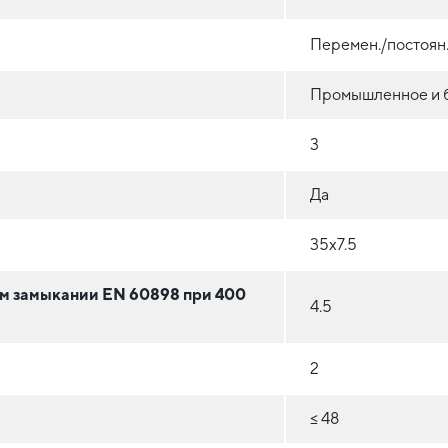
Перемен./постоян
Промышленное и 
3
Да
35x7.5
ом замыкании EN 60898 при 400
4.5
2
≤ 48