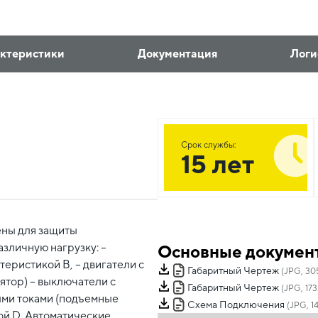
ктеристики
Документация
Логи
Срок службы:
15 лет
ны для защиты
зличную нагрузку: –
Основные докумен
еристикой В, – двигатели с
Габаритный Чертеж
(JPG, 30
ятор) – выключатели с
Габаритный Чертеж
(JPG, 173
ыми токами (подъемные
Схема Подключения
(JPG, 1
ой D. Автоматические