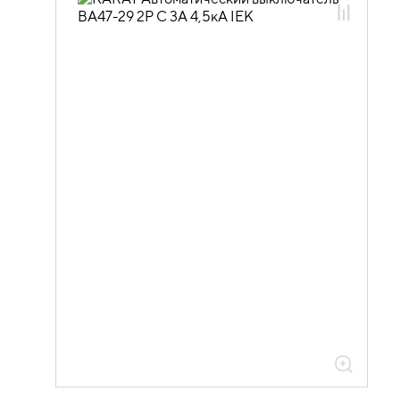
01.04.01.01 Модульные
автоматические выключатели ВА47-29
01.04.01.01.02 Модульные
автоматические выключатели ВА47-29
хар-ка C