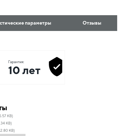
стические параметры
Отзывы
Гарантия:
10 лет
ты
5.57 KB)
.34 KB)
42.80 KB)