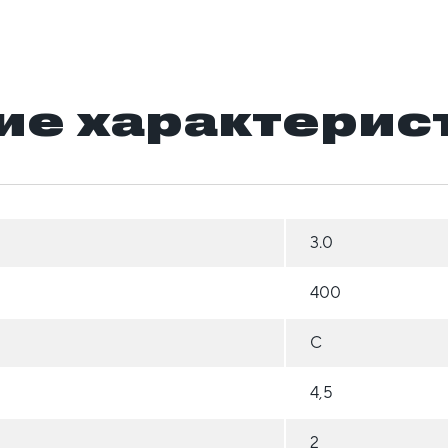
ие характерис
3.0
400
C
4,5
2