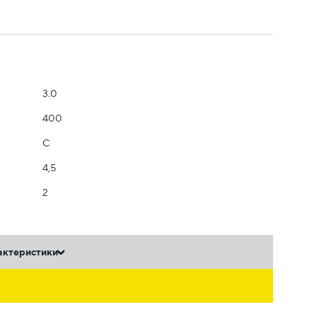
3.0
400
C
4,5
2
актеристики
ь