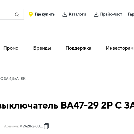
Где купить
Каталоги
Прайс-лист
Га
Промо
Бренды
Поддержка
Инвесторам
C 3А 4,5кА IEK
ыключатель ВА47-29 2P C 3А
Артикул
:
MVA20-2-003-C