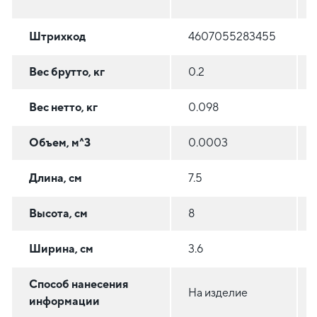
Штрихкод
4607055283455
Вес брутто, кг
0.2
Вес нетто, кг
0.098
Объем, м^3
0.0003
Длина, см
7.5
Высота, см
8
Ширина, см
3.6
Способ нанесения
На изделие
информации