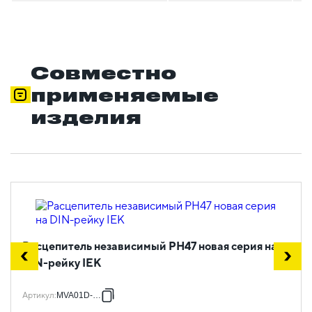
Совместно
применяемые
изделия
Расцепитель независимый РН47 новая серия на
DIN-рейку IEK
Артикул
:
MVA01D-RN