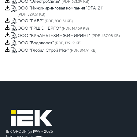
ООО "ЭлектроСвязь"
(PDF, 621.39 KB)
ООО "Инжиниринговая компания "ЭРА-21"
(PDF, 329.51 KB)
ООО "ЛАВР"
(PDF, 830.51 KB)
ООО "ГРЩ ЭНЕРГО"
(PDF, 147.69 KB)
ООО "КУБАНЬТЕХИНЖИНИРИНГ"
(PDF, 437.08 KB)
ООО "Водоворот"
(PDF, 139.19 KB)
ООО "Глобал Строй Мск"
(PDF, 314.91 KB)
IEK GROUP (c) 1999 – 2026
Все права защищены