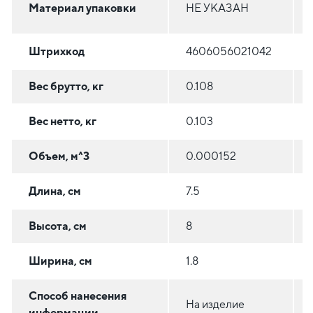
Материал упаковки
НЕ УКАЗАН
Штрихкод
4606056021042
Вес брутто, кг
0.108
Вес нетто, кг
0.103
Объем, м^3
0.000152
Длина, см
7.5
Высота, см
8
Ширина, см
1.8
Способ нанесения
На изделие
информации