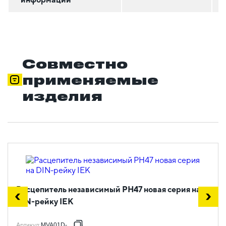
Совместно
применяемые
изделия
Расцепитель независимый РН47 новая серия на
DIN-рейку IEK
Артикул
:
MVA01D-RN