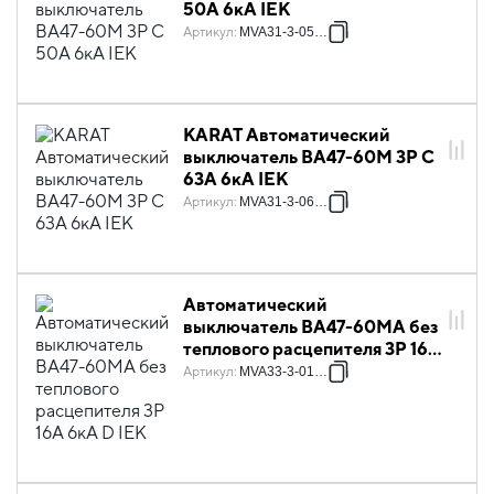
50А 6кА IEK
Артикул
:
MVA31-3-050-C
KARAT Автоматический
выключатель ВА47-60M 3P C
63А 6кА IEK
Артикул
:
MVA31-3-063-C
Автоматический
выключатель ВА47-60МА без
теплового расцепителя 3P 16А
6кА D IEK
Артикул
:
MVA33-3-016-D