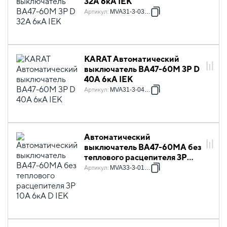
32А 6кА IEK
Артикул
:
MVA31-3-032-D
KARAT Автоматический
выключатель ВА47-60M 3P D
40А 6кА IEK
Артикул
:
MVA31-3-040-D
Автоматический
выключатель ВА47-60МА без
теплового расцепителя 3P
10А 6кА D IEK
Артикул
:
MVA33-3-010-D