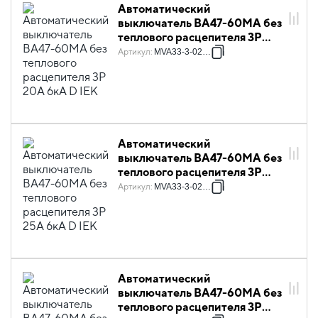
Автоматический
выключатель ВА47-60МА без
теплового расцепителя 3P
20А 6кА D IEK
Артикул
:
MVA33-3-020-D
Автоматический
выключатель ВА47-60МА без
теплового расцепителя 3P
25А 6кА D IEK
Артикул
:
MVA33-3-025-D
Автоматический
выключатель ВА47-60МА без
теплового расцепителя 3P