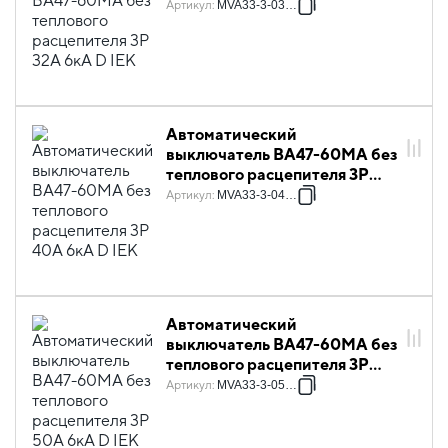
32А 6кА D IEK
Артикул
:
MVA33-3-032-D
Автоматический
выключатель ВА47-60МА без
теплового расцепителя 3P
40А 6кА D IEK
Артикул
:
MVA33-3-040-D
Автоматический
выключатель ВА47-60МА без
теплового расцепителя 3P
50А 6кА D IEK
Артикул
:
MVA33-3-050-D