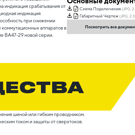
Основные докумен
на индикация срабатывания от
Схема Подключения
(JPG, 2
диодная индикация
Габаритный Чертеж
(JPG, 2.3
пособность при снижении
Посмотреть все докуме
е коммутационных аппаратов в
е ВА47-29 новой серии.
ЩЕСТВА
ения шиной или гибким проводником.
еским током и защиты от сверхтоков.