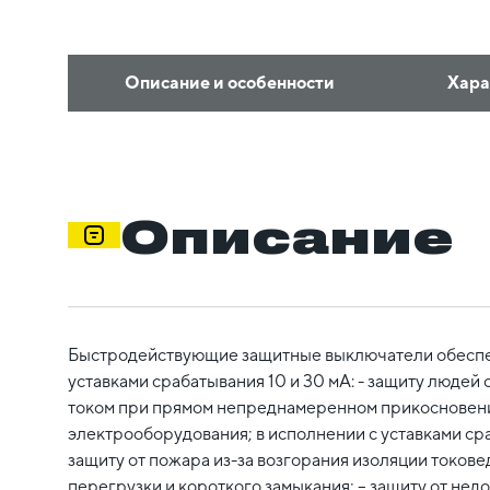
Описание и особенности
Хара
Описание
Быстродействующие защитные выключатели обеспеч
уставками срабатывания 10 и 30 мА: - защиту людей
током при прямом непреднамеренном прикосновени
электрооборудования; в исполнении с уставками сра
защиту от пожара из-за возгорания изоляции токовед
перегрузки и короткого замыкания; – защиту от не