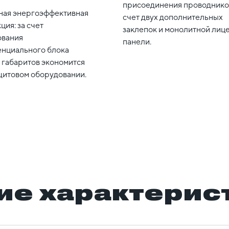
присоединения проводнико
ная энергоэффективная
счет двух дополнительных
ция: за счет
заклепок и монолитной лиц
ования
панели.
нциального блока
 габаритов экономится
щитовом оборудовании.
ие характерис