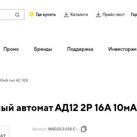
Где купить
Каталоги
Прайс-лист
Га
Промо
Бренды
Поддержка
Инвесторам
10мА тип AC IEK
 автомат АД12 2P 16А 10мА 
Артикул
:
MAD10-2-016-C-010