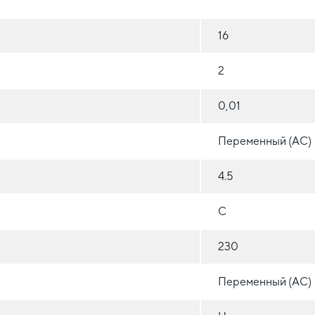
16
2
0,01
Переменный (AC)
4.5
C
230
Переменный (AC)