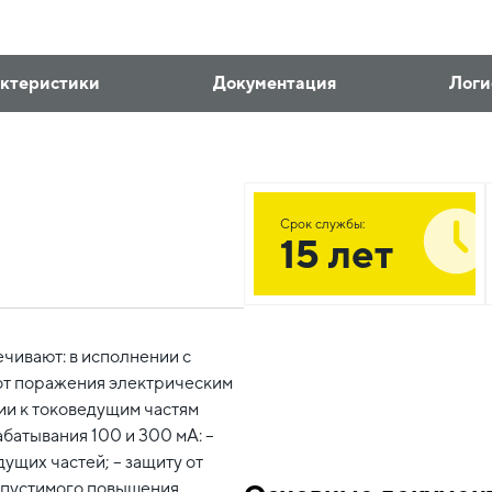
ктеристики
Документация
Логи
Срок службы:
15 лет
ивают: в исполнении с
 от поражения электрическим
и к токоведущим частям
батывания 100 и 300 мА: –
ущих частей; – защиту от
допустимого повышения