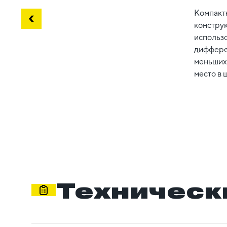
Компакт
конструк
использ
диффере
меньших
место в 
Техническ