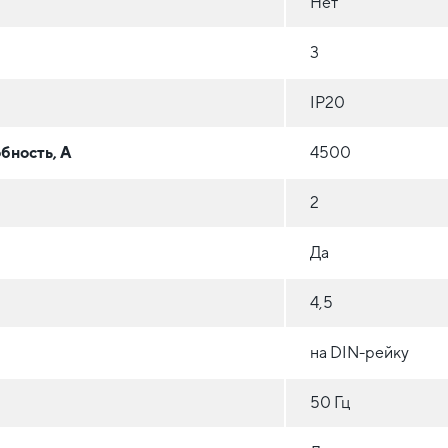
Нет
3
IP20
бность, А
4500
2
Да
4,5
на DIN-рейку
50 Гц