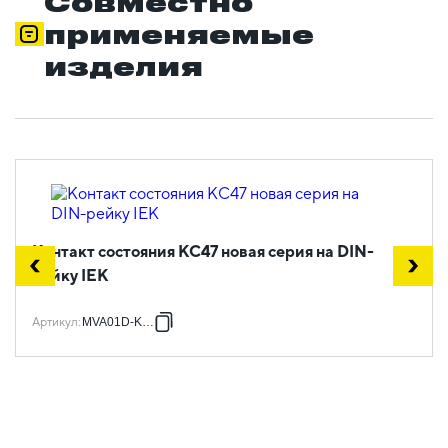
Совместно
применяемые
изделия
Контакт состояния КС47 новая серия на DIN-
рейку IEK
Артикул
:
MVA01D-KS-1