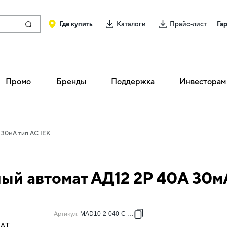
Где купить
Каталоги
Прайс-лист
Га
Промо
Бренды
Поддержка
Инвесторам
 30мА тип AC IEK
й автомат АД12 2P 40А 30мА
Артикул
:
MAD10-2-040-C-030