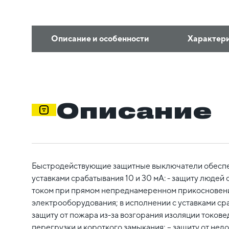
Описание и особенности
Характер
Описание
Быстродействующие защитные выключатели обеспеч
уставками срабатывания 10 и 30 мА: - защиту людей
током при прямом непреднамеренном прикосновени
электрооборудования; в исполнении с уставками сра
защиту от пожара из-за возгорания изоляции токовед
перегрузки и короткого замыкания; – защиту от не