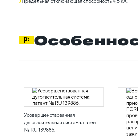
Предельная отключающая способность 4,5 кА.
Особеннос
Усовершенствованная
дугогасительная система: патент
№ RU 139886.