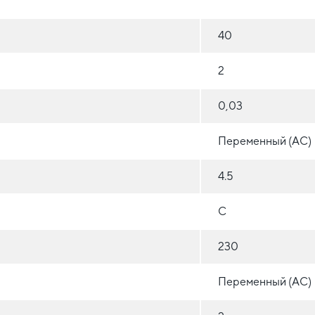
40
2
0,03
Переменный (AC)
4.5
C
230
Переменный (AC)