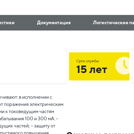
истики
Документация
Логистические п
Срок службы:
15 лет
ивают: в исполнении с
 от поражения электрическим
и к токоведущим частям
батывания 100 и 300 мА: –
ущих частей; – защиту от
допустимого повышения