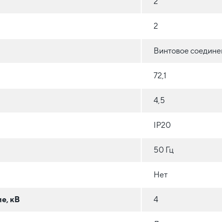
2
2
Винтовое соедине
72,1
4,5
IP20
50 Гц
Нет
е, кВ
4