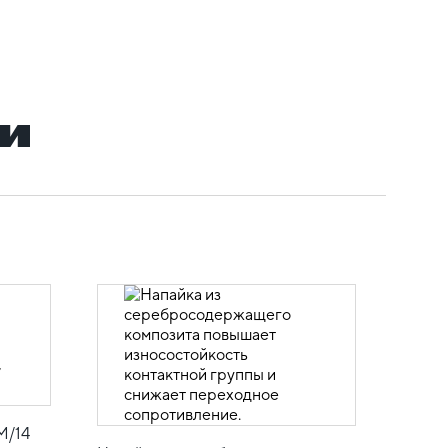
и
М/14