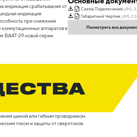
Основные докумен
на индикация срабатывания от
Схема Подключения
(JPG, 2
диодная индикация
Габаритный Чертеж
(JPG, 2.3
пособность при снижении
Посмотреть все докуме
е коммутационных аппаратов в
е ВА47-29 новой серии.
ЩЕСТВА
ения шиной или гибким проводником.
еским током и защиты от сверхтоков.