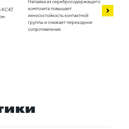
Напайка из серебросодержащего
Свето
композита повышает
напря
 КС47,
износостойкость контактной
"Нагр
ом.
группы и снижает переходное
длител
сопротивление.
перен
тики