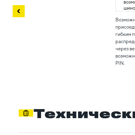
Возможн
присоед
гибким 
распред
через ве
возможн
PIN.
Техническ