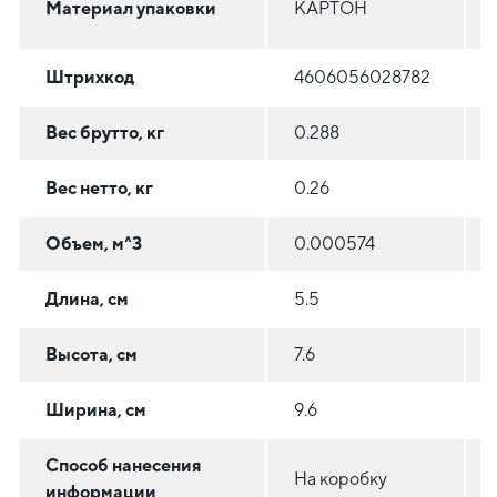
Материал упаковки
КАРТОН
Штрихкод
4606056028782
Вес брутто, кг
0.288
Вес нетто, кг
0.26
Объем, м^3
0.000574
Длина, см
5.5
Высота, см
7.6
Ширина, см
9.6
Способ нанесения
На коробку
информации