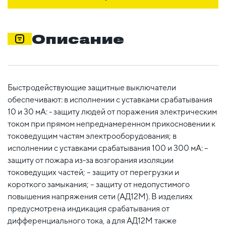
Описание
Быстродействующие защитные выключатели
обеспечивают: в исполнении с уставками срабатывания
10 и 30 мА: - защиту людей от поражения электрическим
током при прямом непреднамеренном прикосновении к
токоведущим частям электрооборудования; в
исполнении с уставками срабатывания 100 и 300 мА: –
защиту от пожара из-за возгорания изоляции
токоведущих частей; – защиту от перегрузки и
короткого замыкания; – защиту от недопустимого
повышения напряжения сети (АД12М). В изделиях
предусмотрена индикация срабатывания от
дифференциального тока, а для АД12М также