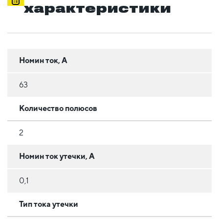
характеристики
Номин ток, А
63
Количество полюсов
2
Номин ток утечки, А
0,1
Тип тока утечки