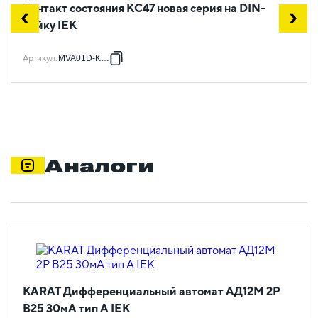
Контакт состояния КС47 новая серия на DIN-
рейку IEK
Артикул
:
MVA01D-KS-1
Аналоги
KARAT Дифференциальный автомат АД12M 2P
B25 30мА тип A IEK