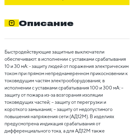
Описание
Быстродействующие защитные выключатели
обеспечивают: в исполнении с уставками срабатывания
10 и 30 мА: - защиту людей от поражения электрическим
током при прямом непреднамеренном прикосновении к
токоведущим частям электрооборудования; в
исполнении с уставками срабатывания 100 и 300 мА: –
защиту от пожара из-за возгорания изоляции
токоведущих частей; – защиту от перегрузки и
короткого замыкания; – защиту от недопустимого
повышения напряжения сети (АД12М). В изделиях
предусмотрена индикация срабатывания от
дифференциального тока, а для АД12М также