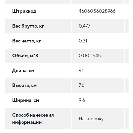
Штрихкод
4606056028966
Вес брутто, кг
0.477
Вес нетто, кг
0.31
Объем, м^3
0.000945
Длина, см
9.1
Высота, см
7.6
Ширина, см
9.6
Способ нанесения
На коробку
информации