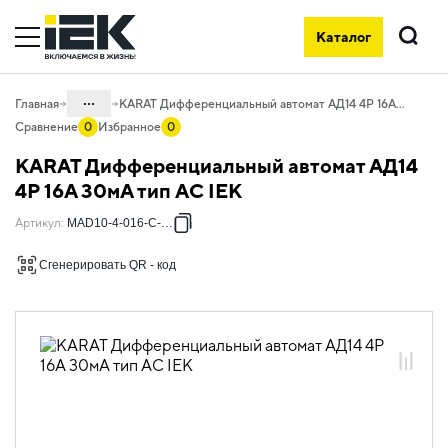
Каталог
Поиск
...
Главная
KARAT Дифференциальный автомат АД14 4P 16А 30мА тип AC IEK
Сравнение
0
Избранное
0
Каталог
KARAT Дифференциальный автомат АД14
01. Модульное оборудование
4P 16А 30мА тип AC IEK
01.04 Модульное оборудование
Артикул
:
MAD10-4-016-C-030
KARAT
Сгенерировать QR - код
01.04.02 Устройства
дифференциальной защиты KARAT
01.04.02.02 Автоматические
выключатели дифференциального
тока АД
01.04.02.02.01 Автоматические
выключатели дифференциального
тока АД12_14 тип AC