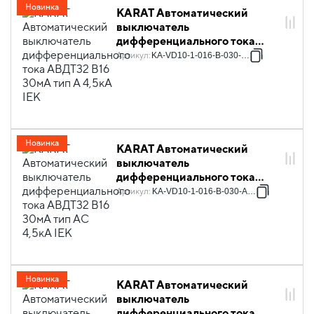
Новинка
KARAT Автоматический
выключатель
дифференциального тока
АВДТ32 B16 30мА тип A 4,5кА
Артикул
:
KA-VD10-1-016-B-030-A-1
IEK
Новинка
KARAT Автоматический
выключатель
дифференциального тока
АВДТ32 B16 30мА тип AC
Артикул
:
KA-VD10-1-016-B-030-AC-1
4,5кА IEK
Новинка
KARAT Автоматический
выключатель
дифференциального тока