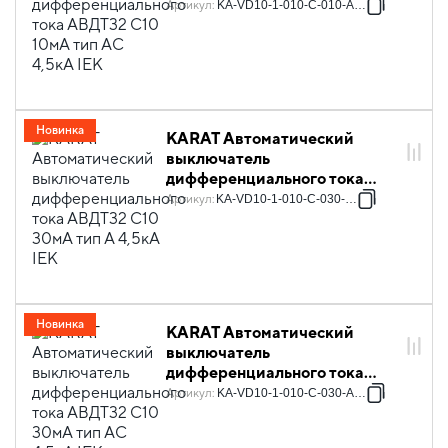
АВДТ32 C10 10мА тип AC
Артикул
:
KA-VD10-1-010-C-010-AC-1
4,5кА IEK
Новинка
KARAT Автоматический
выключатель
дифференциального тока
АВДТ32 C10 30мА тип A 4,5кА
Артикул
:
KA-VD10-1-010-C-030-A-1
IEK
Новинка
KARAT Автоматический
выключатель
дифференциального тока
АВДТ32 C10 30мА тип AC
Артикул
:
KA-VD10-1-010-C-030-AC-1
4,5кА IEK