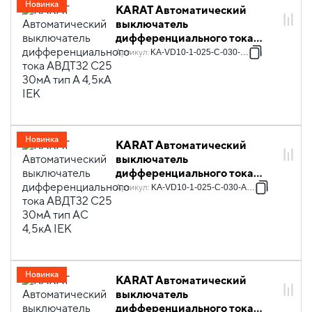
Новинка
KARAT Автоматический
выключатель
дифференциального тока
АВДТ32 C25 30мА тип A 4,5кА
Артикул
:
KA-VD10-1-025-C-030-A-1
IEK
Новинка
KARAT Автоматический
выключатель
дифференциального тока
АВДТ32 C25 30мА тип AC
Артикул
:
KA-VD10-1-025-C-030-AC-1
4,5кА IEK
Новинка
KARAT Автоматический
выключатель
дифференциального тока