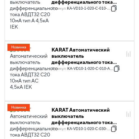
дифференциального тока
АВДТ32 C20 10мА тип A 4,5кА
Артикул
:
KA-VD10-1-020-C-010-A-1
IEK
Новинка
KARAT Автоматический
выключатель
дифференциального тока
АВДТ32 C20 10мА тип AC
Артикул
:
KA-VD10-1-020-C-010-AC-1
4,5кА IEK
Новинка
KARAT Автоматический
выключатель
дифференциального тока
АВДТ32 C20 30мА тип A
Артикул
:
KA-VD10-1-020-C-030-A-1
4,5кА IEK