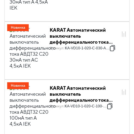
Новинка
KARAT Автоматический
выключатель
дифференциального тока
АВДТ32 C20 30мА тип AC
Артикул
:
KA-VD10-1-020-C-030-AC-1
4,5кА IEK
Новинка
KARAT Автоматический
выключатель
дифференциального тока
АВДТ32 C20 100мА тип A
Артикул
:
KA-VD10-1-020-C-100-A-1
4,5кА IEK