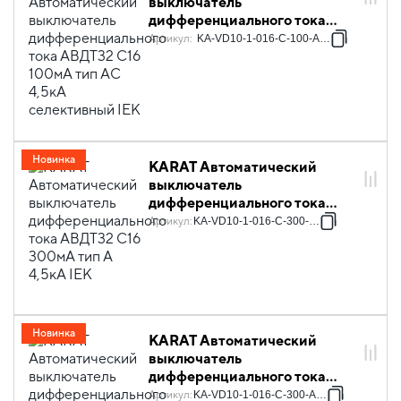
выключатель
дифференциального тока
АВДТ32 C16 100мА тип AC
Артикул
:
KA-VD10-1-016-C-100-AC-1S
4,5кА селективный IEK
Новинка
KARAT Автоматический
выключатель
дифференциального тока
АВДТ32 C16 300мА тип A
Артикул
:
KA-VD10-1-016-C-300-A-1
4,5кА IEK
Новинка
KARAT Автоматический
выключатель
дифференциального тока
АВДТ32 C16 300мА тип A
Артикул
:
KA-VD10-1-016-C-300-A-1S