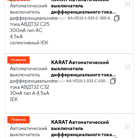
выключатель
дифференциального тока
АВДТ32 C25 300мА тип AC
Артикул
:
KA-VD10-1-025-C-300-AC-1S
4,5кА селективный IEK
Новинка
KARAT Автоматический
выключатель
дифференциального тока
АВДТ32 C32 30мА тип A 4,5кА
Артикул
:
KA-VD10-1-032-C-030-A-1
IEK
Новинка
KARAT Автоматический
выключатель
дифференциального тока