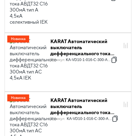
4,5кА селективный IEK
Новинка
KARAT Автоматический
выключатель
дифференциального тока
АВДТ32 C16 300мА тип AC
Артикул
:
KA-VD10-1-016-C-300-AC-1
4,5кА IEK
Новинка
KARAT Автоматический
выключатель
дифференциального тока
АВДТ32 C16 300мА тип AC
Артикул
:
KA-VD10-1-016-C-300-AC-1S
4,5кА селективный IEK