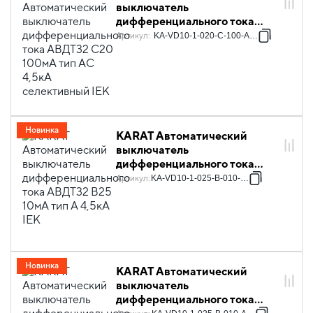
выключатель
дифференциального тока
АВДТ32 C20 100мА тип AC
Артикул
:
KA-VD10-1-020-C-100-AC-1S
4,5кА селективный IEK
Новинка
KARAT Автоматический
выключатель
дифференциального тока
АВДТ32 B25 10мА тип A 4,5кА
Артикул
:
KA-VD10-1-025-B-010-A-1
IEK
Новинка
KARAT Автоматический
выключатель
дифференциального тока