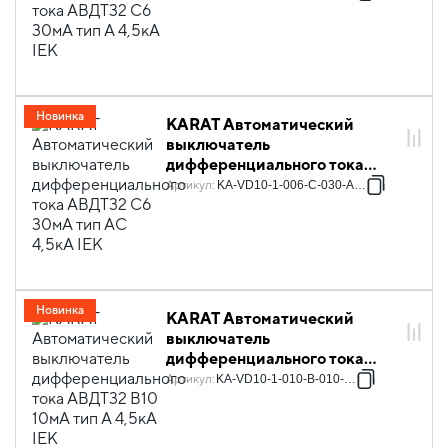
IEK
Новинка
KARAT Автоматический
выключатель
дифференциального тока
АВДТ32 C6 30мА тип AC
Артикул
:
KA-VD10-1-006-C-030-AC-1
4,5кА IEK
Новинка
KARAT Автоматический
выключатель
дифференциального тока
АВДТ32 B10 10мА тип A 4,5кА
Артикул
:
KA-VD10-1-010-B-010-A-1
IEK