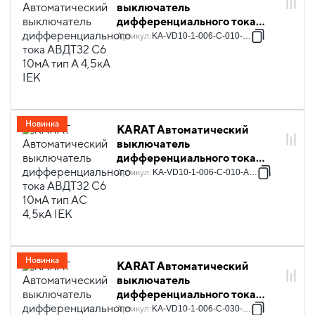
выключатель
дифференциального тока
АВДТ32 C6 10мА тип A 4,5кА
Артикул
:
KA-VD10-1-006-C-010-A-1
IEK
Новинка
KARAT Автоматический
выключатель
дифференциального тока
АВДТ32 C6 10мА тип AC 4,5кА
Артикул
:
KA-VD10-1-006-C-010-AC-1
IEK
Новинка
KARAT Автоматический
выключатель
дифференциального тока
АВДТ32 C6 30мА тип A 4,5кА
Артикул
:
KA-VD10-1-006-C-030-A-1