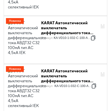
Новинка
KARAT Автоматический
выключатель
дифференциального тока
АВДТ32 C32 100мА тип AC
Артикул
:
KA-VD10-1-032-C-100-AC-1
4,5кА IEK
Новинка
KARAT Автоматический
выключатель
дифференциального тока
АВДТ32 C32 100мА тип AC
Артикул
:
KA-VD10-1-032-C-100-AC-1S
4,5кА селективный IEK