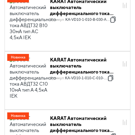
KARAT Автоматический
выключатель
дифференциального тока
АВДТ32 B10 30мА тип AC
Артикул
:
KA-VD10-1-010-B-030-AC-1
4,5кА IEK
Новинка
KARAT Автоматический
выключатель
дифференциального тока
АВДТ32 C10 10мА тип A 4,5кА
Артикул
:
KA-VD10-1-010-C-010-A-1
IEK
Новинка
KARAT Автоматический
выключатель
дифференциального тока