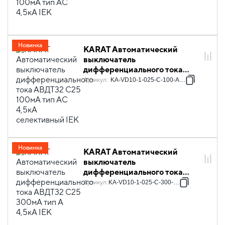
Новинка
KARAT Автоматический
выключатель
дифференциального тока
АВДТ32 C25 100мА тип AC
Артикул
:
KA-VD10-1-025-C-100-AC-1S
4,5кА селективный IEK
Новинка
KARAT Автоматический
выключатель
дифференциального тока
АВДТ32 C25 300мА тип A
Артикул
:
KA-VD10-1-025-C-300-A-1
4,5кА IEK