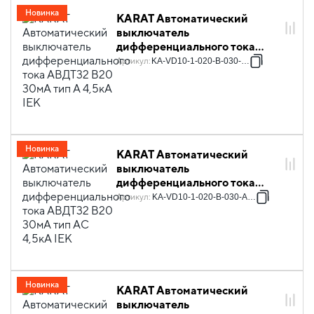
Новинка
KARAT Автоматический
выключатель
дифференциального тока
АВДТ32 B20 30мА тип A 4,5кА
Артикул
:
KA-VD10-1-020-B-030-A-1
IEK
Новинка
KARAT Автоматический
выключатель
дифференциального тока
АВДТ32 B20 30мА тип AC
Артикул
:
KA-VD10-1-020-B-030-AC-1
4,5кА IEK
Новинка
KARAT Автоматический
выключатель