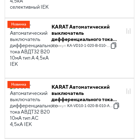
Новинка
KARAT Автоматический
выключатель
дифференциального тока
АВДТ32 B20 10мА тип A 4,5кА
Артикул
:
KA-VD10-1-020-B-010-A-1
IEK
Новинка
KARAT Автоматический
выключатель
дифференциального тока
АВДТ32 B20 10мА тип AC
Артикул
:
KA-VD10-1-020-B-010-AC-1
4,5кА IEK