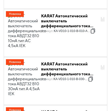
Новинка
KARAT Автоматический
выключатель
дифференциального тока
АВДТ32 B10 10мА тип AC
Артикул
:
KA-VD10-1-010-B-010-AC-1
4,5кА IEK
Новинка
KARAT Автоматический
выключатель
дифференциального тока
АВДТ32 B10 30мА тип A 4,5кА
Артикул
:
KA-VD10-1-010-B-030-A-1
IEK
Новинка