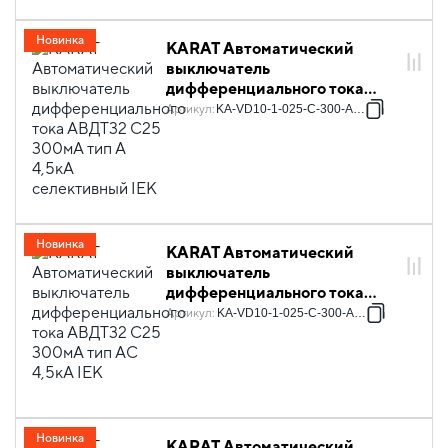
Новинка
KARAT Автоматический
выключатель
дифференциального тока
АВДТ32 C25 300мА тип A
Артикул
:
KA-VD10-1-025-C-300-A-1S
4,5кА селективный IEK
Новинка
KARAT Автоматический
выключатель
дифференциального тока
АВДТ32 C25 300мА тип AC
Артикул
:
KA-VD10-1-025-C-300-AC-1
4,5кА IEK
Новинка
KARAT Автоматический