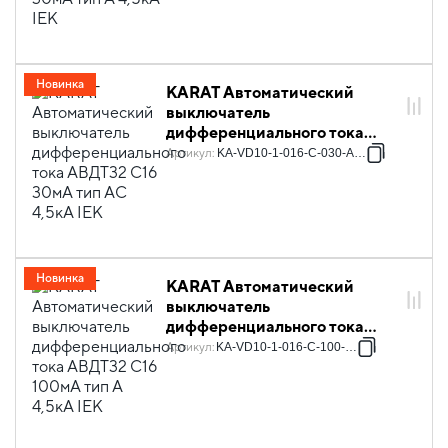
Новинка
KARAT Автоматический
выключатель
дифференциального тока
АВДТ32 C16 30мА тип AC
Артикул
:
KA-VD10-1-016-C-030-AC-1
4,5кА IEK
Новинка
KARAT Автоматический
выключатель
дифференциального тока
АВДТ32 C16 100мА тип A
Артикул
:
KA-VD10-1-016-C-100-A-1
4,5кА IEK