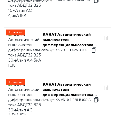
АВДТ32 B25 10мА тип AC
Артикул
:
KA-VD10-1-025-B-010-AC-1
4,5кА IEK
Новинка
KARAT Автоматический
выключатель
дифференциального тока
АВДТ32 B25 30мА тип A 4,5кА
Артикул
:
KA-VD10-1-025-B-030-A-1
IEK
Новинка
KARAT Автоматический
выключатель
дифференциального тока
АВДТ32 B25 30мА тип AC
Артикул
:
KA-VD10-1-025-B-030-AC-1
4,5кА IEK