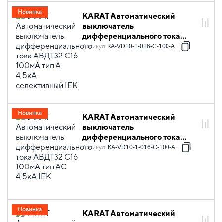
Новинка
KARAT Автоматический
выключатель
дифференциального тока
АВДТ32 C16 100мА тип A
Артикул
:
KA-VD10-1-016-C-100-A-1S
4,5кА селективный IEK
Новинка
KARAT Автоматический
выключатель
дифференциального тока
АВДТ32 C16 100мА тип AC
Артикул
:
KA-VD10-1-016-C-100-AC-1
4,5кА IEK
Новинка
KARAT Автоматический