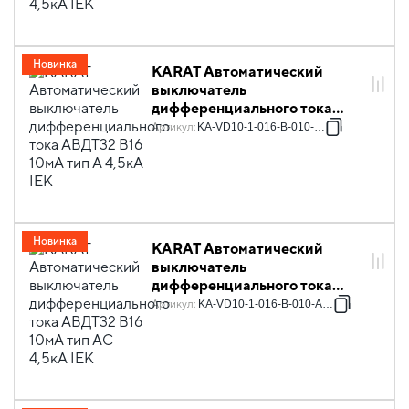
Новинка
KARAT Автоматический
выключатель
дифференциального тока
АВДТ32 B16 10мА тип A 4,5кА
Артикул
:
KA-VD10-1-016-B-010-A-1
IEK
Новинка
KARAT Автоматический
выключатель
дифференциального тока
АВДТ32 B16 10мА тип AC
Артикул
:
KA-VD10-1-016-B-010-AC-1
4,5кА IEK