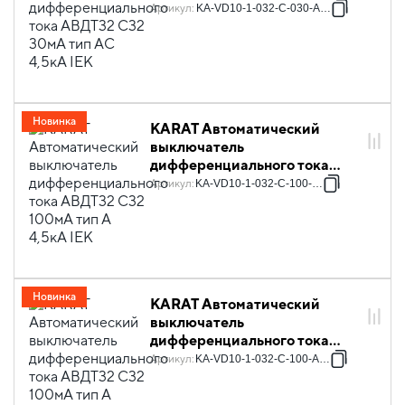
АВДТ32 C32 30мА тип AC
Артикул
:
KA-VD10-1-032-C-030-AC-1
4,5кА IEK
Новинка
KARAT Автоматический
выключатель
дифференциального тока
АВДТ32 C32 100мА тип A
Артикул
:
KA-VD10-1-032-C-100-A-1
4,5кА IEK
Новинка
KARAT Автоматический
выключатель
дифференциального тока
АВДТ32 C32 100мА тип A
Артикул
:
KA-VD10-1-032-C-100-A-1S
4,5кА селективный IEK