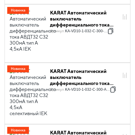
Новинка
KARAT Автоматический
выключатель
дифференциального тока
АВДТ32 C32 300мА тип A
Артикул
:
KA-VD10-1-032-C-300-A-1
4,5кА IEK
Новинка
KARAT Автоматический
выключатель
дифференциального тока
АВДТ32 C32 300мА тип A
Артикул
:
KA-VD10-1-032-C-300-A-1S
4,5кА селективный IEK
Новинка
KARAT Автоматический