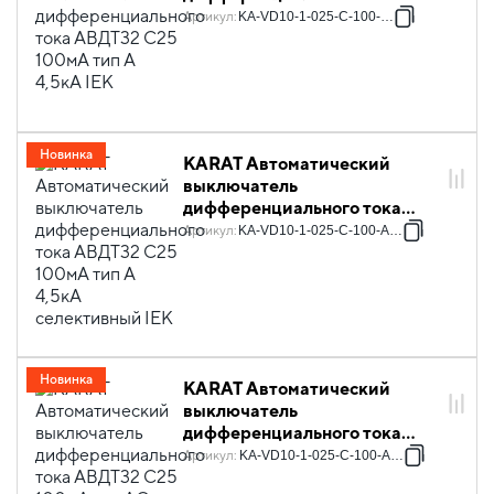
АВДТ32 C25 100мА тип A
Артикул
:
KA-VD10-1-025-C-100-A-1
4,5кА IEK
Новинка
KARAT Автоматический
выключатель
дифференциального тока
АВДТ32 C25 100мА тип A
Артикул
:
KA-VD10-1-025-C-100-A-1S
4,5кА селективный IEK
Новинка
KARAT Автоматический
выключатель
дифференциального тока
АВДТ32 C25 100мА тип AC
Артикул
:
KA-VD10-1-025-C-100-AC-1
4,5кА IEK