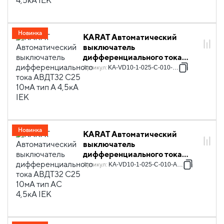
Новинка
KARAT Автоматический
выключатель
дифференциального тока
АВДТ32 C25 10мА тип A 4,5кА
Артикул
:
KA-VD10-1-025-C-010-A-1
IEK
Новинка
KARAT Автоматический
выключатель
дифференциального тока
АВДТ32 C25 10мА тип AC
Артикул
:
KA-VD10-1-025-C-010-AC-1
4,5кА IEK