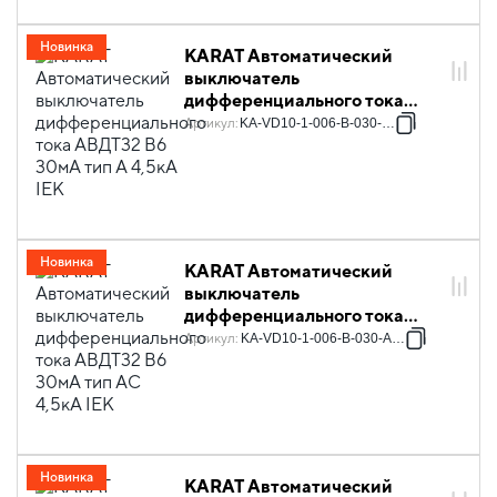
Новинка
KARAT Автоматический
выключатель
дифференциального тока
АВДТ32 B6 30мА тип A 4,5кА
Артикул
:
KA-VD10-1-006-B-030-A-1
IEK
Новинка
KARAT Автоматический
выключатель
дифференциального тока
АВДТ32 B6 30мА тип AC
Артикул
:
KA-VD10-1-006-B-030-AC-1
4,5кА IEK
Новинка
KARAT Автоматический