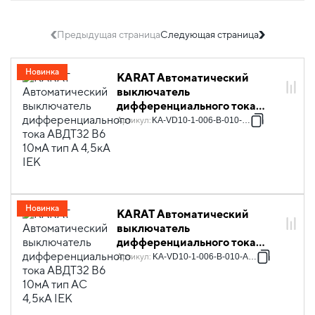
Предыдущая страница
Следующая страница
Новинка
KARAT Автоматический
выключатель
дифференциального тока
АВДТ32 B6 10мА тип A 4,5кА
Артикул
:
KA-VD10-1-006-B-010-A-1
IEK
Новинка
KARAT Автоматический
выключатель
дифференциального тока
АВДТ32 B6 10мА тип AC 4,5кА
Артикул
:
KA-VD10-1-006-B-010-AC-1
IEK