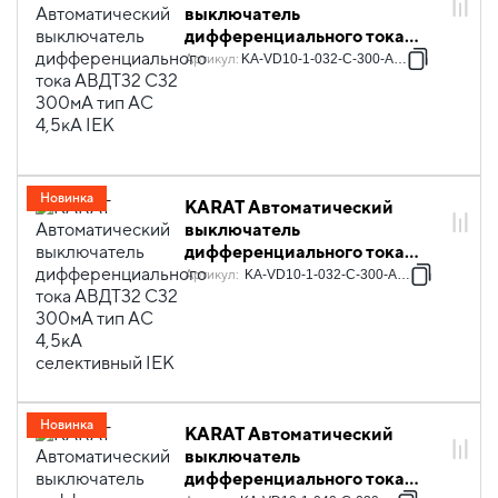
выключатель
дифференциального тока
АВДТ32 C32 300мА тип AC
Артикул
:
KA-VD10-1-032-C-300-AC-1
4,5кА IEK
Новинка
KARAT Автоматический
выключатель
дифференциального тока
АВДТ32 C32 300мА тип AC
Артикул
:
KA-VD10-1-032-C-300-AC-1S
4,5кА селективный IEK
Новинка
KARAT Автоматический
выключатель
дифференциального тока