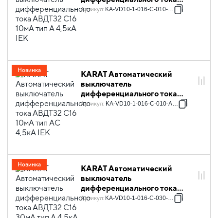
АВДТ32 C16 10мА тип A 4,5кА
Артикул
:
KA-VD10-1-016-C-010-A-1
IEK
Новинка
KARAT Автоматический
выключатель
дифференциального тока
АВДТ32 C16 10мА тип AC
Артикул
:
KA-VD10-1-016-C-010-AC-1
4,5кА IEK
Новинка
KARAT Автоматический
выключатель
дифференциального тока
АВДТ32 C16 30мА тип A 4,5кА
Артикул
:
KA-VD10-1-016-C-030-A-1
IEK