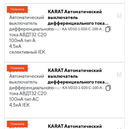
Новинка
KARAT Автоматический
выключатель
дифференциального тока
АВДТ32 C20 100мА тип A
Артикул
:
KA-VD10-1-020-C-100-A-1S
4,5кА селективный IEK
Новинка
KARAT Автоматический
выключатель
дифференциального тока
АВДТ32 C20 100мА тип AC
Артикул
:
KA-VD10-1-020-C-100-AC-1
4,5кА IEK
Новинка
KARAT Автоматический