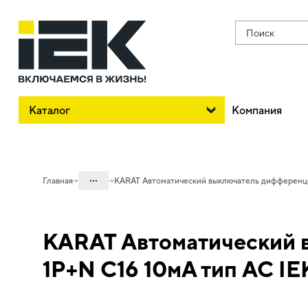
Поиск
Каталог
Компания
...
Главная
KARAT Автоматический выключатель дифференци
Каталог
KARAT Автоматический 
01. Модульное оборудование
01.04 Модульное оборудование
1P+N C16 10мА тип AC IE
KARAT
01.04.02 Устройства
дифференциальной защиты KARAT