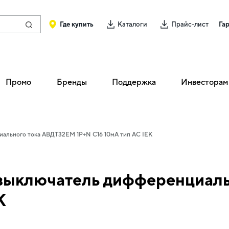
Где купить
Каталоги
Прайс-лист
Га
Промо
Бренды
Поддержка
Инвесторам
ального тока АВДТ32EM 1P+N C16 10мА тип AC IEK
выключатель дифференциал
K