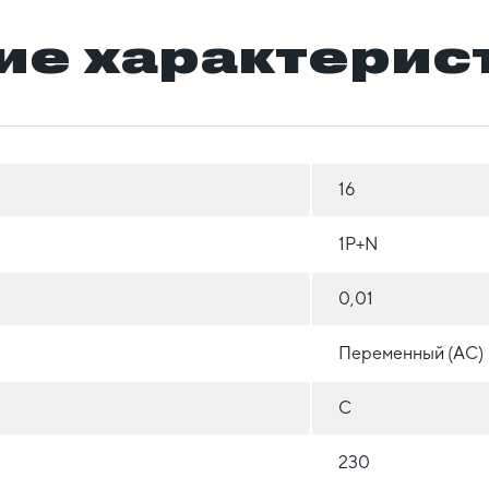
ие характерис
16
1Р+N
0,01
Переменный (AC)
C
230