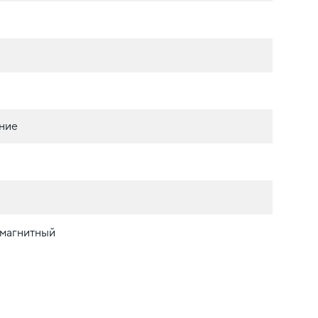
ние
омагнитный