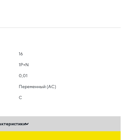
16
1Р+N
0,01
Переменный (AC)
C
актеристики
ь