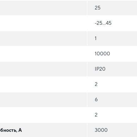
25
-25...45
1
10000
IP20
2
6
2
бность, А
3000