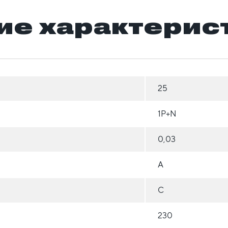
ие характерис
25
1Р+N
0,03
A
C
230