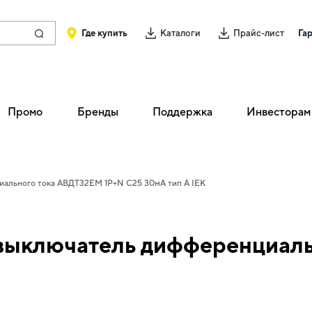
Где купить
Каталоги
Прайс-лист
Га
Промо
Бренды
Поддержка
Инвесторам
ального тока АВДТ32EM 1P+N C25 30мА тип A IEK
выключатель дифференциал