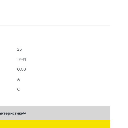
25
1Р+N
0,03
A
C
актеристики
ь