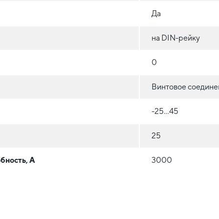
Да
на DIN-рейку
0
Винтовое соедине
-25...45
25
бность, А
3000