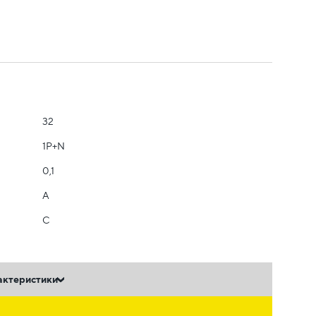
32
1Р+N
0,1
A
C
актеристики
ь