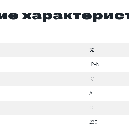
ие характерис
32
1Р+N
0,1
A
C
230