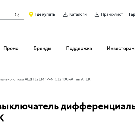
Где купить
Каталоги
Прайс-лист
Га
Промо
Бренды
Поддержка
Инвесторам
ального тока АВДТ32EM 1P+N C32 100мА тип A IEK
выключатель дифференциал
K