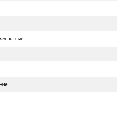
омагнитный
ние