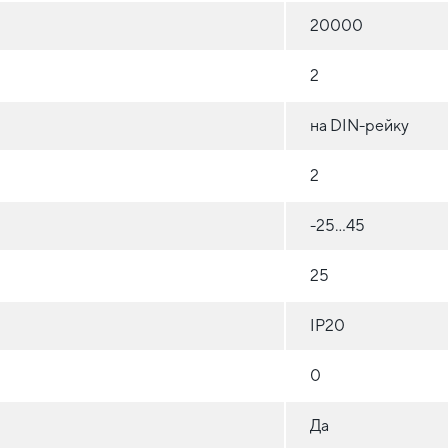
20000
2
на DIN-рейку
2
-25...45
25
IP20
0
Да