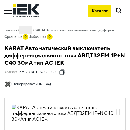
Каталог
Поиск
...
Главная
KARAT Автоматический выключатель дифференциального тока АВДТ32EM 1P+N C40 30мА тип AC IEK
Сравнение
0
Избранное
0
Каталог
KARAT Автоматический выключатель
01. Модульное оборудование
дифференциального тока АВДТ32EM 1P+N
C40 30мА тип AC IEK
01.04 Модульное оборудование
KARAT
Артикул
:
KA-VD14-1-040-C-030-AC
01.04.02 Устройства
дифференциальной защиты KARAT
Сгенерировать QR - код
01.04.02.03 Автоматические
выключатели дифференциального
тока АВДТ
01.04.02.03.04 Автоматические
выключатели дифференциального
тока АВДТ32EM