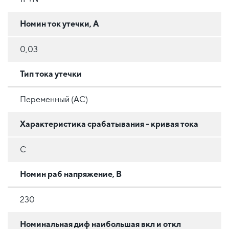
Номин ток утечки, А
0,03
Тип тока утечки
Переменный (AC)
Характеристика срабатывания - кривая тока
C
Номин раб напряжение, В
230
Номинальная диф наибольшая вкл и откл