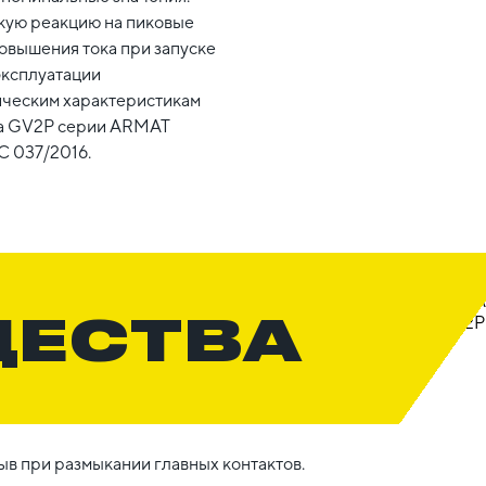
кую реакцию на пиковые
повышения тока при запуске
эксплуатации
ическим характеристикам
па GV2P серии ARMAT
С 037/2016.
ЩЕСТВА
в при размыкании главных контактов.