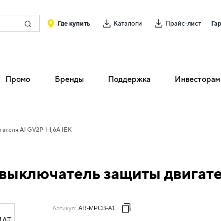
Где купить
Каталоги
Прайс-лист
Га
Промо
Бренды
Поддержка
Инвесторам
ателя A1 GV2P 1-1,6А IEK
ыключатель защиты двигател
Артикул
:
AR-MPCB-A1B16