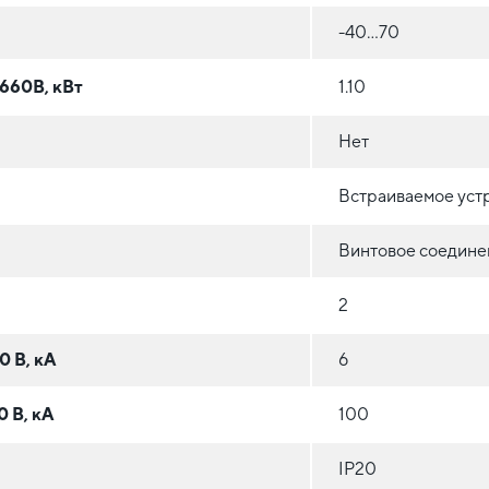
-40…70
660В, кВт
1.10
Нет
Встраиваемое устр
Винтовое соедине
2
0 В, кА
6
0 В, кА
100
IP20