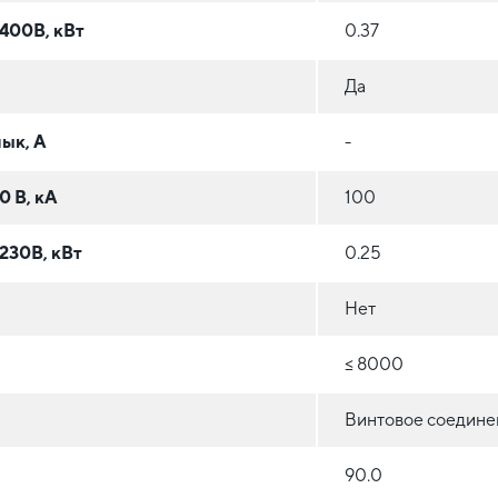
400В, кВт
0.37
Да
мык, А
-
0 В, кА
100
230В, кВт
0.25
Нет
≤ 8000
Винтовое соедине
90.0