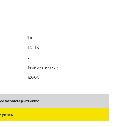
1.6
1,0...1,6
3
Термомагнитный
12000
се характеристики
Купить