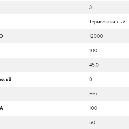
3
Термомагнитный
 О
12000
100
45.0
е, кВ
8
Нет
 А
100
50