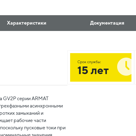
Характеристики
Документация
Срок службы:
15 лет
ипа GV2P серии ARMAT
 трехфазными асинхронными
оротких замыканий и
ищает рабочие части
 поскольку пусковые токи при
 номинальные значения.