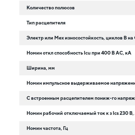
Количество полюсов
Тип расцепителя
Электр или Мех износостойкость, циклов В на
Номин откл способность Icu при 400 В AC, кА
Ширина, мм
Номин импульсное выдерживаемое напряжени
С встроенным расцепителем пониж-го напряж
Номин рабочий отключаемый ток к з Iсs 230 В,
Номин частота, Гц