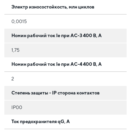
Электр износостойкость, млн циклов
0,0015
Номин рабочий ток Ie при АС-3 400 В, А
1,75
Номин рабочий ток Ie при АС-4 400 В, А
2
Степень защиты - IP сторона контактов
IP00
Ток предохранителя qG, А