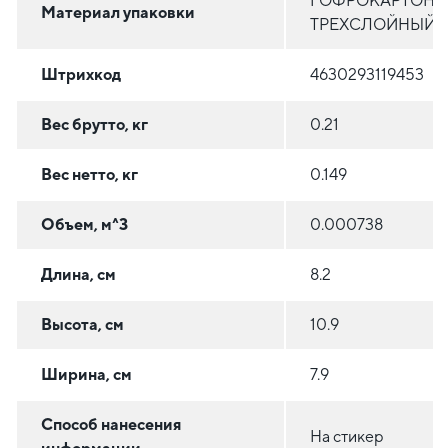
ГОФРОКАРТОН
Материал упаковки
ТРЕХСЛОЙНЫЙ
Штрихкод
4630293119453
Вес брутто, кг
0.21
Вес нетто, кг
0.149
Объем, м^3
0.000738
Длина, см
8.2
Высота, см
10.9
Ширина, см
7.9
Способ нанесения
На стикер