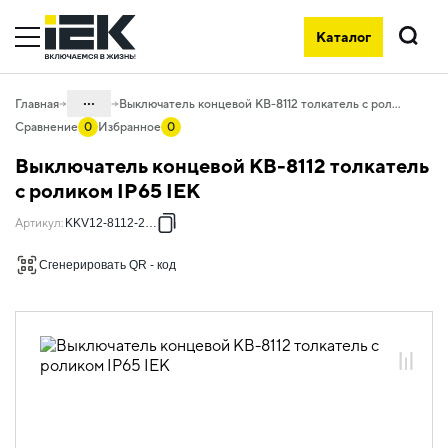
Каталог
Поиск
...
Главная
Выключатель концевой КВ-8112 толкатель с роликом IP65 IEK
Сравнение
0
Избранное
0
Каталог
Выключатель концевой КВ-8112 толкатель
07. Оборудование коммутационное и
с роликом IP65 IEK
устройства управления
Артикул
:
KKV12-8112-2-65
07.03 Пускатели, выключатели
Сгенерировать QR - код
07.03.05 Выключатели концевые и
путевые
07.03.05.02 Выключатели концевые и
путевые