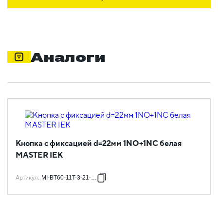
Аналоги
Кнопка с фиксацией d=22мм 1NO+1NC белая
MASTER IEK
Артикул
:
MI-BT60-11T-3-21-K01