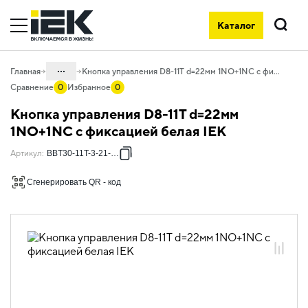
Каталог
Поиск
...
Главная
Кнопка управления D8-11T d=22мм 1NO+1NC с фиксацией белая IEK
Сравнение
0
Избранное
0
Каталог
Кнопка управления D8-11T d=22мм
07. Оборудование коммутационное и
1NO+1NC с фиксацией белая IEK
устройства управления
Артикул
:
BBT30-11T-3-21-K01
07.04 Устройства подачи команд и
сигналов
Сгенерировать QR - код
07.04.02 Устройства управления и
сигнализации KARAT
07.04.02.03 Кнопки, переключатели
D8
07.04.02.03.01 Кнопки D8