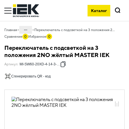
Каталог
Поиск
...
Главная
Переключатель с подсветкой на 3 положения 2NO жёлтый MASTER IEK
Сравнение
0
Избранное
0
Каталог
Переключатель с подсветкой на 3
07. Оборудование коммутационное и
положения 2NO жёлтый MASTER IEK
устройства управления
Артикул
:
MI-SW60-20XD-4-14-3-K05
07.04 Устройства подачи команд и
сигналов
Сгенерировать QR - код
07.04.01 Устройства управления и
сигнализации MASTER IEK
07.04.01.02 Переключатели MASTER