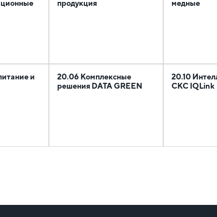
ационные
продукция
медные
питание и
20.06 Комплексные
20.10 Интел
решения DATA GREEN
СКС IQLink