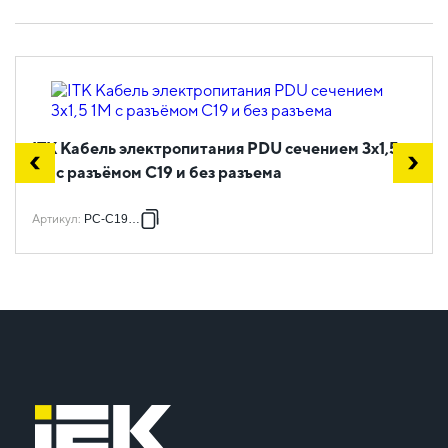
ITK Кабель электропитания PDU сечением 3х1,5
1М с разъёмом C19 и без разъема
Артикул
:
PC-C19-1M