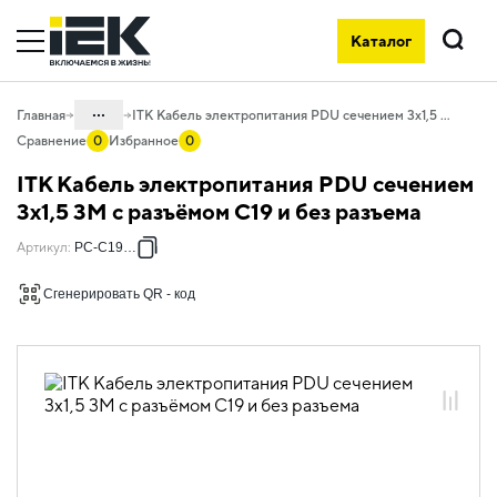
Каталог
Поиск
...
Главная
ITK Кабель электропитания PDU сечением 3х1,5 3М с разъёмом C19 и без разъема
Сравнение
0
Избранное
0
Каталог
ITK Кабель электропитания PDU сечением
20. Оборудование
3х1,5 3М с разъёмом C19 и без разъема
телекоммуникационное
Артикул
:
PC-C19-3M
20.05 Электропитание и мониторинг
Сгенерировать QR - код
20.05.03 Кабели электропитания для
PDU и ИБП
20.05.03.01 Кабели электропитания
для PDU и ИБП