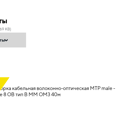
ты
69 KB)
нты