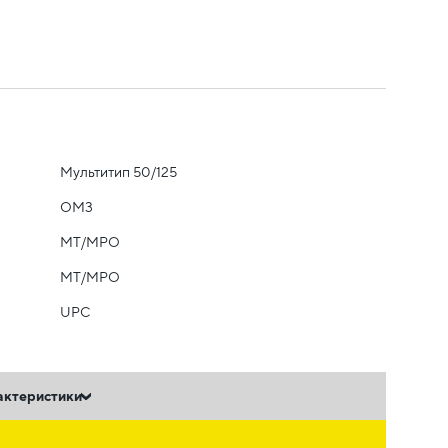
Мультитип 50/125
OM3
MT/MPO
MT/MPO
UPC
актеристики
ь