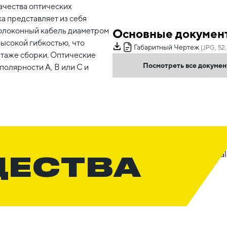
ачества оптических
а представляет из себя
волоконный кабель диаметром
Основные докумен
высокой гибкостью, что
Габаритный Чертеж
(JPG, 52.
нтаже сборки. Оптические
Посмотреть все докуме
олярности А, В или С и
ЩЕСТВА