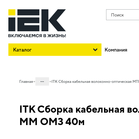
Поиск
Каталог
Компания
...
Главная
ITK Сборка кабельная волоконно-оптическая MT
Каталог
ITK Сборка кабельная во
20. Оборудование
телекоммуникационное
MM OM3 40м
20.04 Оптический кабель и
компоненты
20.04.01 Компоненты СКС оптические