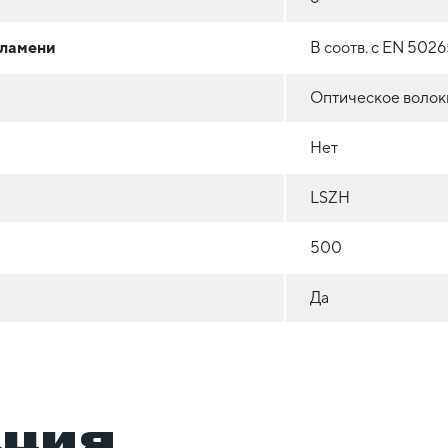
пламени
В соотв. с EN 5026
Оптическое волокн
Нет
LSZH
500
Да
ация