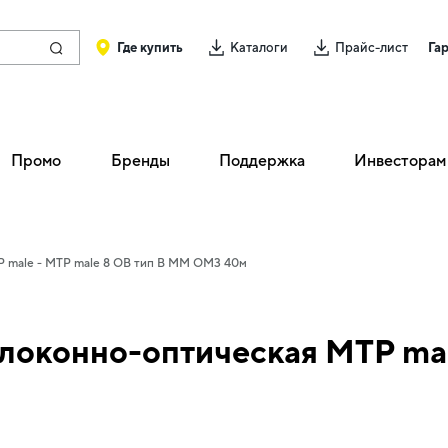
Где купить
Каталоги
Прайс-лист
Га
Промо
Бренды
Поддержка
Инвесторам
P male - MTP male 8 ОВ тип B MM OM3 40м
локонно-оптическая MTP mal