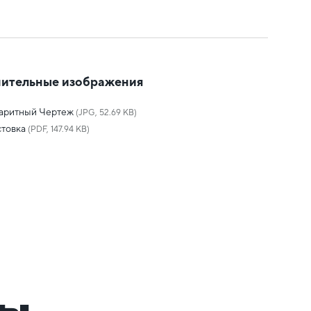
ительные изображения
баритный Чертеж
(JPG, 52.69 KB)
товка
(PDF, 147.94 KB)
ры