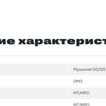
ие характерис
Мультитип 50/125
OM3
MT/MPO
MT/MPO