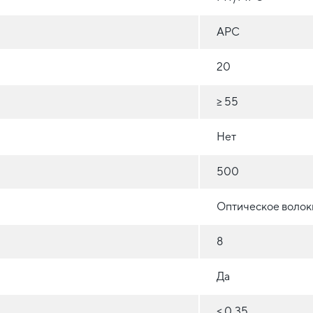
APC
20
≥ 55
Нет
500
Оптическое волокн
8
Да
≤ 0,35