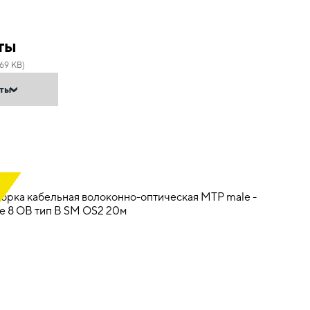
ты
69 KB)
нты