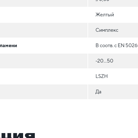
Желтый
Симплекс
пламени
В соотв. с EN 5026
-20...50
LSZH
Да
ация