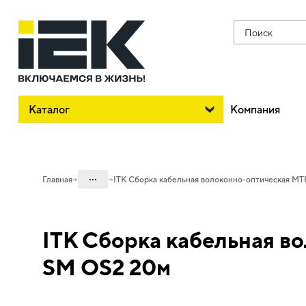
Поиск
Каталог
Компания
...
Главная
ITK Сборка кабельная волоконно-оптическая MT
Каталог
ITK Сборка кабельная во
20. Оборудование
телекоммуникационное
SM OS2 20м
20.04 Оптический кабель и
компоненты
20.04.01 Компоненты СКС оптические