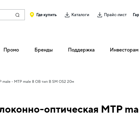
Где купить
Каталоги
Прайс-лист
Га
Промо
Бренды
Поддержка
Инвесторам
P male - MTP male 8 ОВ тип B SM OS2 20м
локонно-оптическая MTP mal