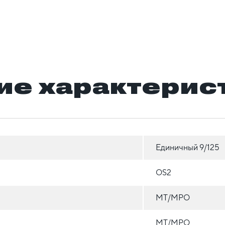
ие характерис
Единичный 9/125
OS2
MT/MPO
MT/MPO