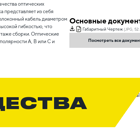
ачества оптических
а представляет из себя
волоконный кабель диаметром
Основные докумен
высокой гибкостью, что
Габаритный Чертеж
(JPG, 52.
нтаже сборки. Оптические
Посмотреть все докуме
олярности А, В или С и
ЩЕСТВА