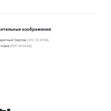
ительные изображения
баритный Чертеж
(JPG, 52.69 KB)
товка
(PDF, 147.94 KB)
ры