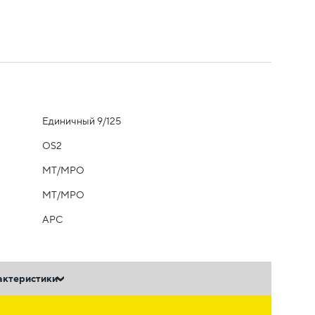
Единичный 9/125
OS2
MT/MPO
MT/MPO
APC
актеристики
ь