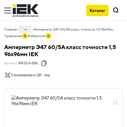
Каталог
Поиск
...
Главная
Амперметр Э47 60/5А класс точности 1,5 96х96мм IEK
Сравнение
0
Избранное
0
Каталог
Амперметр Э47 60/5А класс точности 1,5
03. Приборы учета, контроля,
96х96мм IEK
измерения и оборудование
электропитания
Артикул
:
IPA20-6-0060-E
03.02 Приборы
Сгенерировать QR - код
электроизмерительные
03.02.04 Приборы
электроизмерительные аналоговые
03.02.04.01 Амперметры аналоговые
Э47