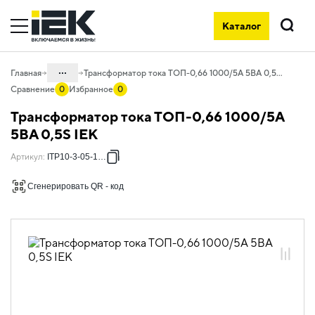
Каталог
Поиск
...
Главная
Трансформатор тока ТОП-0,66 1000/5А 5ВА 0,5S IEK
Сравнение
0
Избранное
0
Каталог
Трансформатор тока ТОП-0,66 1000/5А
03. Приборы учета, контроля,
5ВА 0,5S IEK
измерения и оборудование
электропитания
Артикул
:
ITP10-3-05-1000
03.01 Приборы учета
Сгенерировать QR - код
03.01.01 Трансформаторы тока
03.01.01.05 Трансформаторы тока ТОП
и ТШП (МПИ 8 лет ГОСТ)