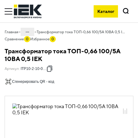
Каталог
Поиск
...
Главная
Трансформатор тока ТОП-0,66 100/5А 10ВА 0,5 IEK
Сравнение
0
Избранное
0
Каталог
Трансформатор тока ТОП-0,66 100/5А
03. Приборы учета, контроля,
10ВА 0,5 IEK
измерения и оборудование
электропитания
Артикул
:
ITP10-2-10-0100
03.01 Приборы учета
Сгенерировать QR - код
03.01.01 Трансформаторы тока
03.01.01.05 Трансформаторы тока ТОП
и ТШП (МПИ 8 лет ГОСТ)