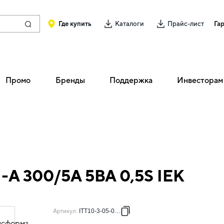
Где купить
Каталоги
Прайс-лист
Га
Промо
Бренды
Поддержка
Инвесторам
-А 300/5А 5ВА 0,5S IEK
Артикул
:
ITT10-3-05-0300