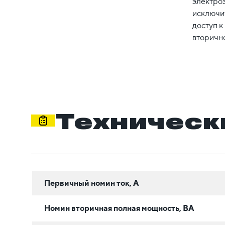
электроэ
исключи
доступ 
вторично
Техническ
Первичный номин ток, А
Номин вторичная полная мощность, ВА