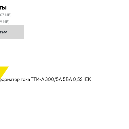
ты
.07 MB)
09 MB)
нты