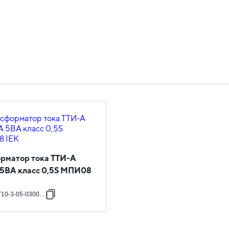
рматор тока ТТИ-А
5ВА класс 0,5S МПИ08
T10-3-05-0300-08