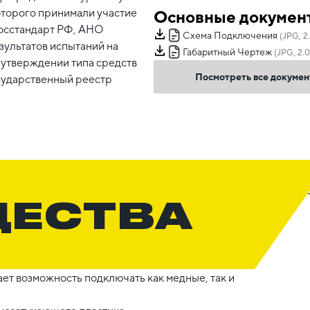
оторого принимали участие
Основные докумен
осстандарт РФ, АНО
Схема Подключения
(JPG, 2
зультатов испытаний на
Габаритный Чертеж
(JPG, 2.
 утверждении типа средств
Посмотреть все докуме
сударственный реестр
ЩЕСТВА
ет возможность подключать как медные, так и