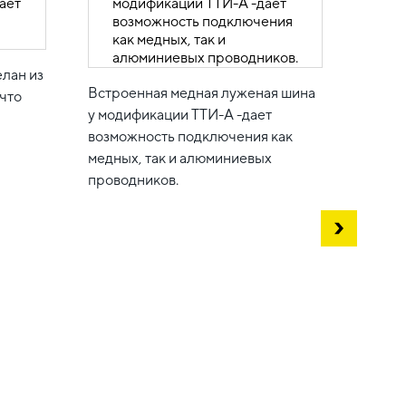
лан из
Встроенная медная луженая шина
Корпу
что
у модификации ТТИ-А -дает
выпол
возможность подключения как
оплом
медных, так и алюминиевых
делае
проводников.
втори