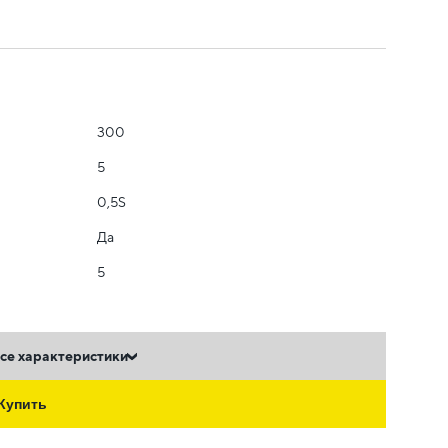
300
5
0,5S
Да
5
се характеристики
Купить