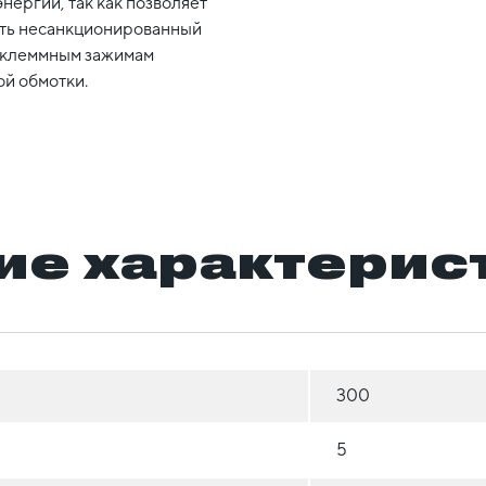
нергии, так как позволяет
ть несанкционированный
к клеммным зажимам
й обмотки.
ие характерис
300
5