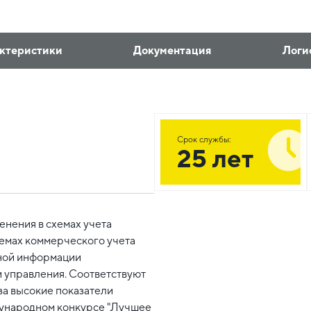
ктеристики
Документация
Логи
Срок службы:
25 лет
нения в схемах учета
хемах коммерческого учета
ьной информации
 управления. Соответствуют
за высокие показатели
ународном конкурсе "Лучшее