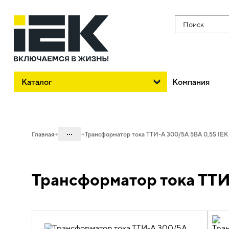
Поиск
Каталог
Компания
...
Главная
Трансформатор тока ТТИ-А 300/5А 5ВА 0,5S IEK
Каталог
Трансформатор тока ТТИ
03. Приборы учета, контроля,
измерения и оборудование
электропитания
03.01 Приборы учета
03.01.01 Трансформаторы тока