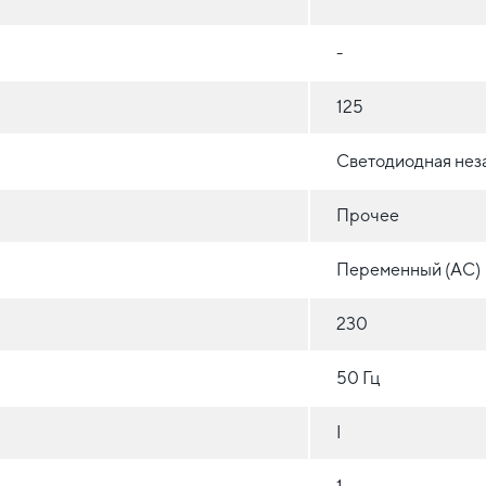
-
125
Светодиодная нез
Прочее
Переменный (AC)
230
50 Гц
I