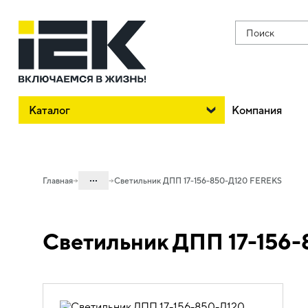
Поиск
Каталог
Компания
...
Главная
Светильник ДПП 17-156-850-Д120 FEREKS
Каталог
Светильник ДПП 17-156
15. Проектная светотехника LEDEL и
FEREKS
15.02 Проектное освещение FEREKS
15.02.01 Светильники для
промышленного освещения