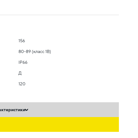
156
80-89 (класс 1B)
IP66
Д
120
актеристики
ь