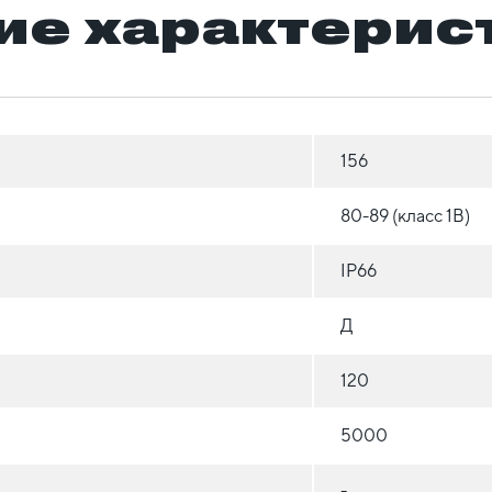
ие характерис
156
80-89 (класс 1B)
IP66
Д
120
5000
-