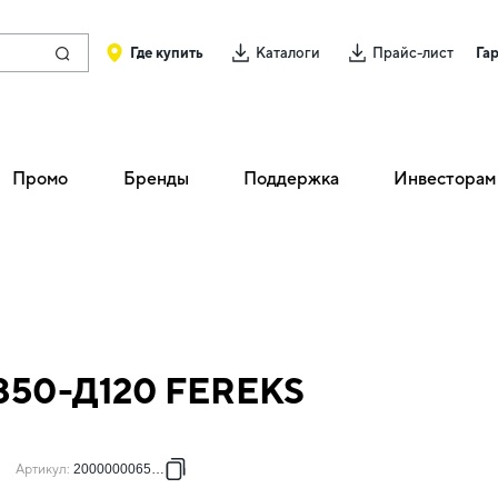
Где купить
Каталоги
Прайс-лист
Га
Промо
Бренды
Поддержка
Инвесторам
-850-Д120 FEREKS
Артикул
:
2000000065731