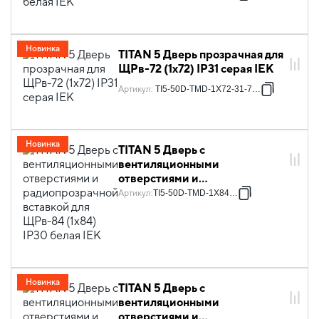
Новинка
TITAN 5 Дверь прозрачная для
ЩРв-72 (1х72) IP31 серая IEK
Артикул
:
TI5-50D-TMD-1X72-31-7035
Новинка
TITAN 5 Дверь с
вентиляционными
отверстиями и
радиопрозрачной вставкой
Артикул
:
TI5-50D-TMD-1X84-30
для ЩРв-84 (1х84) IP30 белая
IEK
Новинка
TITAN 5 Дверь с
вентиляционными
отверстиями и