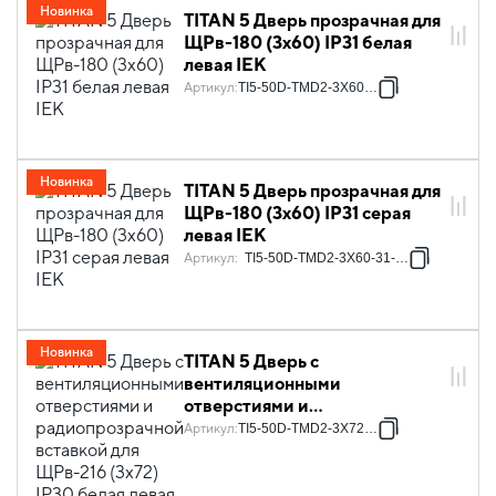
Новинка
TITAN 5 Дверь прозрачная для
ЩРв-180 (3х60) IP31 белая
левая IEK
Артикул
:
TI5-50D-TMD2-3X60-31
Новинка
TITAN 5 Дверь прозрачная для
ЩРв-180 (3х60) IP31 серая
левая IEK
Артикул
:
TI5-50D-TMD2-3X60-31-7035
Новинка
TITAN 5 Дверь с
вентиляционными
отверстиями и
радиопрозрачной вставкой
Артикул
:
TI5-50D-TMD2-3X72-30
для ЩРв-216 (3х72) IP30 белая
левая IEK