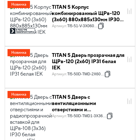
Новинка
TITAN 5 Корпус
комбинированный ЩРв-120
(3х60) 880х885х130мм IP30
белый IEK
Артикул
:
TI5-51-V-3X060-30
Новинка
TITAN 5 Дверь прозрачная для
ЩРв-120 (2х60) IP31 белая
IEK
Артикул
:
TI5-50D-TMD-2X60-31
Новинка
TITAN 5 Дверь с
вентиляционными
отверстиями и
радиопрозрачной вставкой
Артикул
:
TI5-50D-TMD1-3X36-30
для ЩРв-108 (3х36) IP30
белая правая IEK