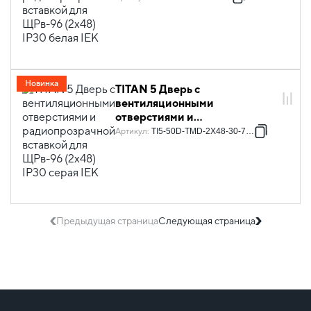
для ЩРв-96 (2х48) IP30 белая
IEK
Новинка
TITAN 5 Дверь с
вентиляционными
отверстиями и
радиопрозрачной вставкой
Артикул
:
TI5-50D-TMD-2X48-30-7035
для ЩРв-96 (2х48) IP30 серая
IEK
Предыдущая страница
Следующая страница