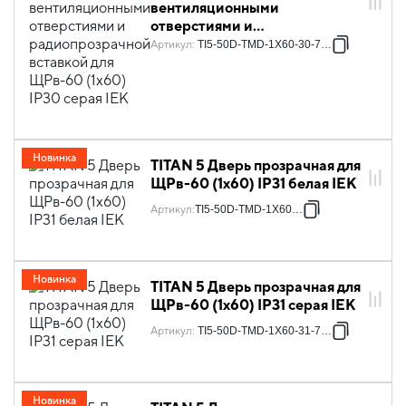
вентиляционными
отверстиями и
радиопрозрачной вставкой
Артикул
:
TI5-50D-TMD-1X60-30-7035
для ЩРв-60 (1х60) IP30 серая
IEK
Новинка
TITAN 5 Дверь прозрачная для
ЩРв-60 (1х60) IP31 белая IEK
Артикул
:
TI5-50D-TMD-1X60-31
Новинка
TITAN 5 Дверь прозрачная для
ЩРв-60 (1х60) IP31 серая IEK
Артикул
:
TI5-50D-TMD-1X60-31-7035
Новинка