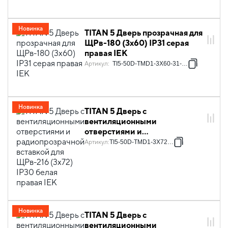
Новинка
TITAN 5 Дверь прозрачная для
ЩРв-180 (3х60) IP31 серая
правая IEK
Артикул
:
TI5-50D-TMD1-3X60-31-7035
Новинка
TITAN 5 Дверь с
вентиляционными
отверстиями и
радиопрозрачной вставкой
Артикул
:
TI5-50D-TMD1-3X72-30
для ЩРв-216 (3х72) IP30 белая
правая IEK
Новинка
TITAN 5 Дверь с
вентиляционными