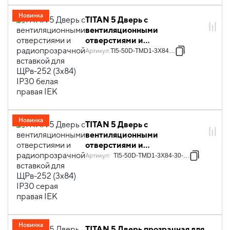
Новинка
TITAN 5 Дверь с
вентиляционными
отверстиями и
радиопрозрачной вставкой
Артикул
:
TI5-50D-TMD1-3X84-30
для ЩРв-252 (3х84) IP30
белая правая IEK
Новинка
TITAN 5 Дверь с
вентиляционными
отверстиями и
радиопрозрачной вставкой
Артикул
:
TI5-50D-TMD1-3X84-30-7035
для ЩРв-252 (3х84) IP30
серая правая IEK
Новинка
TITAN 5 Дверь прозрачная для