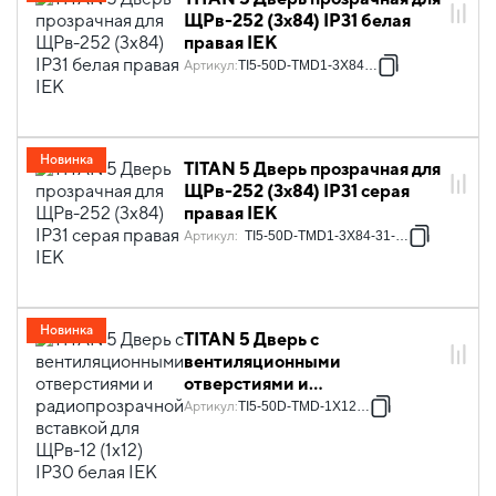
ЩРв-252 (3х84) IP31 белая
правая IEK
Артикул
:
TI5-50D-TMD1-3X84-31
Новинка
TITAN 5 Дверь прозрачная для
ЩРв-252 (3х84) IP31 серая
правая IEK
Артикул
:
TI5-50D-TMD1-3X84-31-7035
Новинка
TITAN 5 Дверь с
вентиляционными
отверстиями и
радиопрозрачной вставкой
Артикул
:
TI5-50D-TMD-1X12-30
для ЩРв-12 (1х12) IP30 белая
IEK