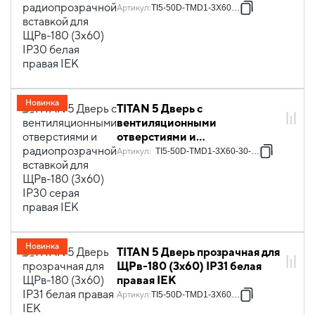
радиопрозрачной вставкой
Артикул
:
TI5-50D-TMD1-3X60-30
для ЩРв-180 (3х60) IP30
белая правая IEK
Новинка
TITAN 5 Дверь с
вентиляционными
отверстиями и
радиопрозрачной вставкой
Артикул
:
TI5-50D-TMD1-3X60-30-7035
для ЩРв-180 (3х60) IP30
серая правая IEK
Новинка
TITAN 5 Дверь прозрачная для
ЩРв-180 (3х60) IP31 белая
правая IEK
Артикул
:
TI5-50D-TMD1-3X60-31