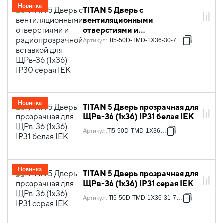
Новинка
TITAN 5 Дверь с
вентиляционными
отверстиями и
радиопрозрачной вставкой
Артикул
:
TI5-50D-TMD-1X36-30-7035
для ЩРв-36 (1х36) IP30 серая
IEK
Новинка
TITAN 5 Дверь прозрачная для
ЩРв-36 (1х36) IP31 белая IEK
Артикул
:
TI5-50D-TMD-1X36-31
Новинка
TITAN 5 Дверь прозрачная для
ЩРв-36 (1х36) IP31 серая IEK
Артикул
:
TI5-50D-TMD-1X36-31-7035