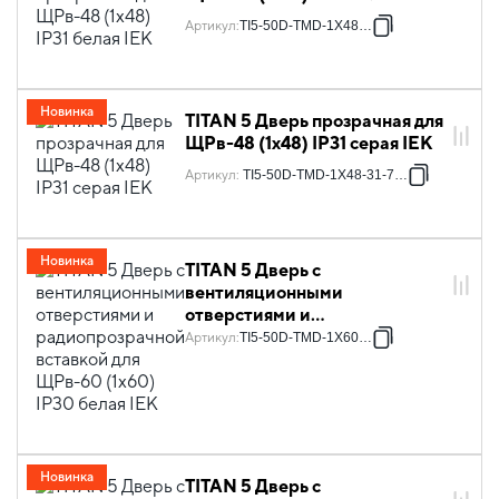
Артикул
:
TI5-50D-TMD-1X48-31
Новинка
TITAN 5 Дверь прозрачная для
ЩРв-48 (1х48) IP31 серая IEK
Артикул
:
TI5-50D-TMD-1X48-31-7035
Новинка
TITAN 5 Дверь с
вентиляционными
отверстиями и
радиопрозрачной вставкой
Артикул
:
TI5-50D-TMD-1X60-30
для ЩРв-60 (1х60) IP30 белая
IEK
Новинка
TITAN 5 Дверь с