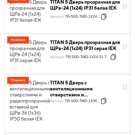
TITAN 5 Дверь прозрачная для
ЩРв-24 (1х24) IP31 белая IEK
Артикул
:
TI5-50D-TMD-1X24-31
Новинка
TITAN 5 Дверь прозрачная для
ЩРв-24 (1х24) IP31 серая IEK
Артикул
:
TI5-50D-TMD-1X24-31-7035
Новинка
TITAN 5 Дверь с
вентиляционными
отверстиями и
радиопрозрачной вставкой
Артикул
:
TI5-50D-TMD-1X36-30
для ЩРв-36 (1х36) IP30 белая
IEK