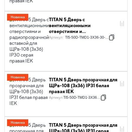
Новинка
TITAN 5 Дверь с
вентиляционными
отверстиями и
радиопрозрачной вставкой
Артикул
:
TI5-50D-TMD1-3X36-30-7035
для ЩРв-108 (3х36) IP30
серая правая IEK
Новинка
TITAN 5 Дверь прозрачная для
ЩРв-108 (3х36) IP31 белая
правая IEK
Артикул
:
TI5-50D-TMD1-3X36-31
Новинка
TITAN 5 Дверь прозрачная для
ЩРв-108 (3х36) IP31 серая