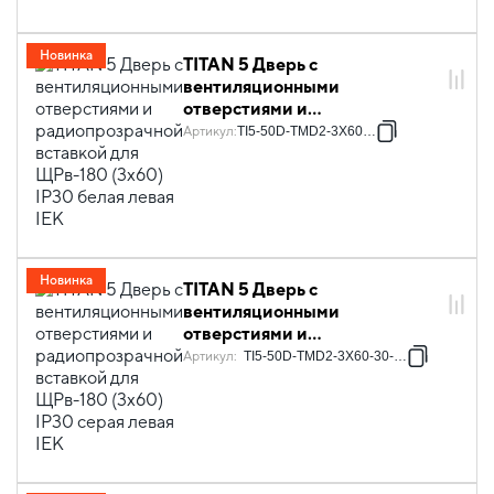
Новинка
TITAN 5 Дверь с
вентиляционными
отверстиями и
радиопрозрачной вставкой
Артикул
:
TI5-50D-TMD2-3X60-30
для ЩРв-180 (3х60) IP30
белая левая IEK
Новинка
TITAN 5 Дверь с
вентиляционными
отверстиями и
радиопрозрачной вставкой
Артикул
:
TI5-50D-TMD2-3X60-30-7035
для ЩРв-180 (3х60) IP30
серая левая IEK