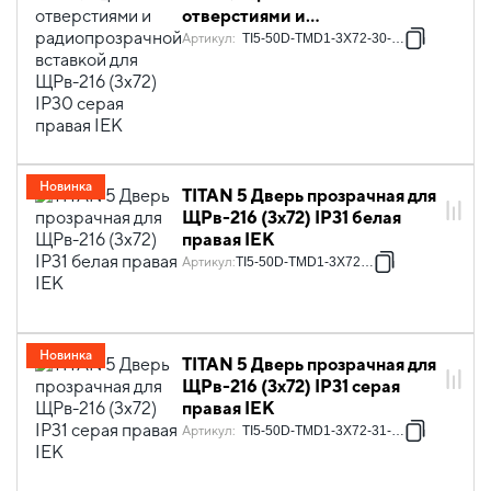
отверстиями и
радиопрозрачной вставкой
Артикул
:
TI5-50D-TMD1-3X72-30-7035
для ЩРв-216 (3х72) IP30 серая
правая IEK
Новинка
TITAN 5 Дверь прозрачная для
ЩРв-216 (3х72) IP31 белая
правая IEK
Артикул
:
TI5-50D-TMD1-3X72-31
Новинка
TITAN 5 Дверь прозрачная для
ЩРв-216 (3х72) IP31 серая
правая IEK
Артикул
:
TI5-50D-TMD1-3X72-31-7035