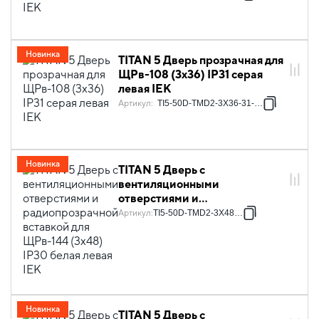
Новинка
TITAN 5 Дверь прозрачная для
ЩРв-108 (3х36) IP31 серая
левая IEK
Артикул
:
TI5-50D-TMD2-3X36-31-7035
Новинка
TITAN 5 Дверь с
вентиляционными
отверстиями и
радиопрозрачной вставкой
Артикул
:
TI5-50D-TMD2-3X48-30
для ЩРв-144 (3х48) IP30
белая левая IEK
Новинка
TITAN 5 Дверь с