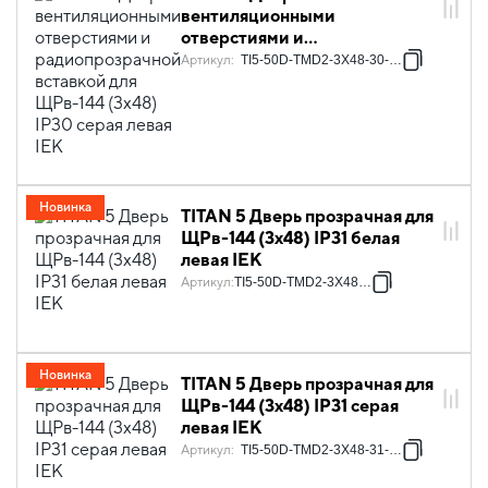
вентиляционными
отверстиями и
радиопрозрачной вставкой
Артикул
:
TI5-50D-TMD2-3X48-30-7035
для ЩРв-144 (3х48) IP30 серая
левая IEK
Новинка
TITAN 5 Дверь прозрачная для
ЩРв-144 (3х48) IP31 белая
левая IEK
Артикул
:
TI5-50D-TMD2-3X48-31
Новинка
TITAN 5 Дверь прозрачная для
ЩРв-144 (3х48) IP31 серая
левая IEK
Артикул
:
TI5-50D-TMD2-3X48-31-7035