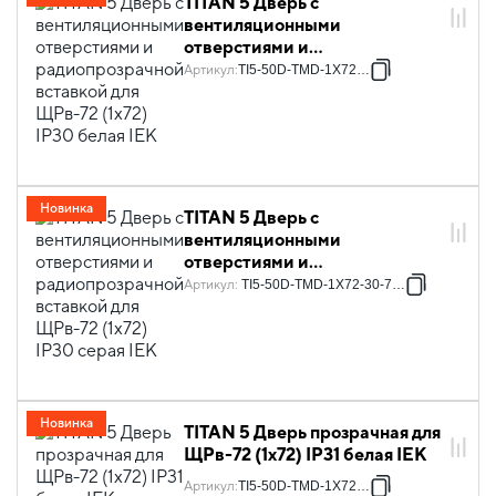
TITAN 5 Дверь с
вентиляционными
отверстиями и
радиопрозрачной вставкой
Артикул
:
TI5-50D-TMD-1X72-30
для ЩРв-72 (1х72) IP30 белая
IEK
Новинка
TITAN 5 Дверь с
вентиляционными
отверстиями и
радиопрозрачной вставкой
Артикул
:
TI5-50D-TMD-1X72-30-7035
для ЩРв-72 (1х72) IP30 серая
IEK
Новинка
TITAN 5 Дверь прозрачная для
ЩРв-72 (1х72) IP31 белая IEK
Артикул
:
TI5-50D-TMD-1X72-31