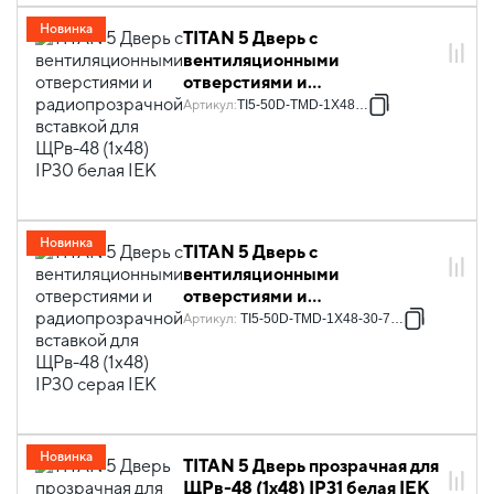
Новинка
TITAN 5 Дверь с
вентиляционными
отверстиями и
радиопрозрачной вставкой
Артикул
:
TI5-50D-TMD-1X48-30
для ЩРв-48 (1х48) IP30 белая
IEK
Новинка
TITAN 5 Дверь с
вентиляционными
отверстиями и
радиопрозрачной вставкой
Артикул
:
TI5-50D-TMD-1X48-30-7035
для ЩРв-48 (1х48) IP30 серая
IEK
Новинка
TITAN 5 Дверь прозрачная для
ЩРв-48 (1х48) IP31 белая IEK