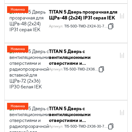
Новинка
TITAN 5 Дверь прозрачная для
ЩРв-48 (2х24) IP31 серая IEK
Артикул
:
TI5-50D-TMD-2X24-31-7035
Новинка
TITAN 5 Дверь с
вентиляционными
отверстиями и
радиопрозрачной вставкой
Артикул
:
TI5-50D-TMD-2X36-30
для ЩРв-72 (2х36) IP30 белая
IEK
Новинка
TITAN 5 Дверь с
вентиляционными
отверстиями и
радиопрозрачной вставкой
Артикул
:
TI5-50D-TMD-2X36-30-7035