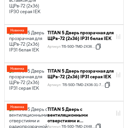
для ЩРв-72 (2х36) IP30 серая
IEK
Новинка
TITAN 5 Дверь прозрачная для
ЩРв-72 (2х36) IP31 белая IEK
Артикул
:
TI5-50D-TMD-2X36-31
Новинка
TITAN 5 Дверь прозрачная для
ЩРв-72 (2х36) IP31 серая IEK
Артикул
:
TI5-50D-TMD-2X36-31-7035
Новинка
TITAN 5 Дверь с
вентиляционными
отверстиями и
радиопрозрачной вставкой
Артикул
:
TI5-50D-TMD-2X48-30