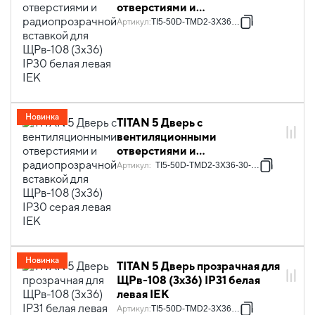
отверстиями и
радиопрозрачной вставкой
Артикул
:
TI5-50D-TMD2-3X36-30
для ЩРв-108 (3х36) IP30
белая левая IEK
Новинка
TITAN 5 Дверь с
вентиляционными
отверстиями и
радиопрозрачной вставкой
Артикул
:
TI5-50D-TMD2-3X36-30-7035
для ЩРв-108 (3х36) IP30
серая левая IEK
Новинка
TITAN 5 Дверь прозрачная для
ЩРв-108 (3х36) IP31 белая
левая IEK
Артикул
:
TI5-50D-TMD2-3X36-31