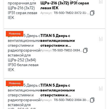
ЩРв-216 (3х72) IP31 серая
левая IEK
Артикул
:
TI5-50D-TMD2-3X72-31-7035
Новинка
TITAN 5 Дверь с
вентиляционными
отверстиями и
радиопрозрачной вставкой
Артикул
:
TI5-50D-TMD2-3X84-30
для ЩРв-252 (3х84) IP30
белая левая IEK
Новинка
TITAN 5 Дверь с
вентиляционными
отверстиями и
радиопрозрачной вставкой
Артикул
:
TI5-50D-TMD2-3X84-30-7035
для ЩРв-252 (3х84) IP30