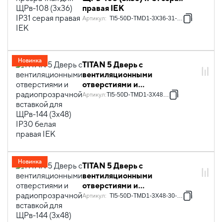
правая IEK
Артикул
:
TI5-50D-TMD1-3X36-31-7035
Новинка
TITAN 5 Дверь с
вентиляционными
отверстиями и
радиопрозрачной вставкой
Артикул
:
TI5-50D-TMD1-3X48-30
для ЩРв-144 (3х48) IP30
белая правая IEK
Новинка
TITAN 5 Дверь с
вентиляционными
отверстиями и
радиопрозрачной вставкой
Артикул
:
TI5-50D-TMD1-3X48-30-7035
для ЩРв-144 (3х48) IP30 серая
правая IEK