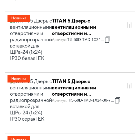
Новинка
TITAN 5 Дверь с
вентиляционными
отверстиями и
радиопрозрачной вставкой
Артикул
:
TI5-50D-TMD-1X24-30
для ЩРв-24 (1х24) IP30 белая
IEK
Новинка
TITAN 5 Дверь с
вентиляционными
отверстиями и
радиопрозрачной вставкой
Артикул
:
TI5-50D-TMD-1X24-30-7035
для ЩРв-24 (1х24) IP30 серая
IEK
Новинка