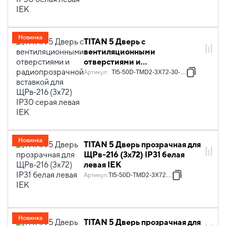
Новинка
TITAN 5 Дверь с
вентиляционными
отверстиями и
радиопрозрачной вставкой
Артикул
:
TI5-50D-TMD2-3X72-30-7035
для ЩРв-216 (3х72) IP30 серая
левая IEK
Новинка
TITAN 5 Дверь прозрачная для
ЩРв-216 (3х72) IP31 белая
левая IEK
Артикул
:
TI5-50D-TMD2-3X72-31
Новинка
TITAN 5 Дверь прозрачная для