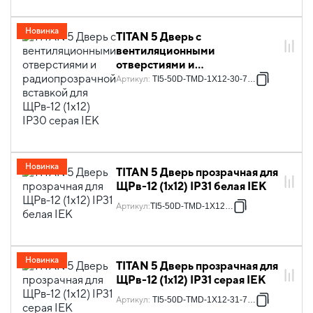
Новинка
TITAN 5 Дверь с
вентиляционными
отверстиями и
радиопрозрачной вставкой
Артикул
:
TI5-50D-TMD-1X12-30-7035
для ЩРв-12 (1х12) IP30 серая
IEK
Новинка
TITAN 5 Дверь прозрачная для
ЩРв-12 (1х12) IP31 белая IEK
Артикул
:
TI5-50D-TMD-1X12-31
Новинка
TITAN 5 Дверь прозрачная для
ЩРв-12 (1х12) IP31 серая IEK
Артикул
:
TI5-50D-TMD-1X12-31-7035