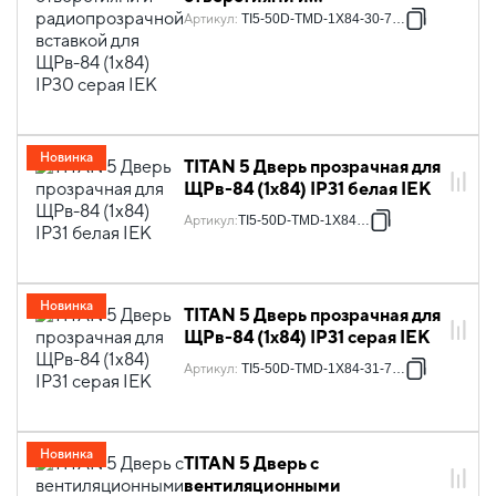
радиопрозрачной вставкой
Артикул
:
TI5-50D-TMD-1X84-30-7035
для ЩРв-84 (1х84) IP30 серая
IEK
Новинка
TITAN 5 Дверь прозрачная для
ЩРв-84 (1х84) IP31 белая IEK
Артикул
:
TI5-50D-TMD-1X84-31
Новинка
TITAN 5 Дверь прозрачная для
ЩРв-84 (1х84) IP31 серая IEK
Артикул
:
TI5-50D-TMD-1X84-31-7035
Новинка
TITAN 5 Дверь с
вентиляционными