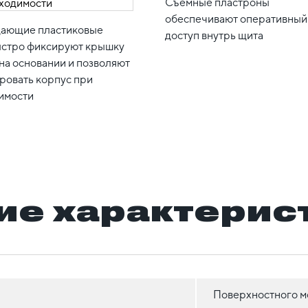
Съемные пластроны
обеспечивают оперативный
ающие пластиковые
доступ внутрь щита
ыстро фиксируют крышку
на основании и позволяют
ровать корпус при
имости
ие характерис
Поверхностного м