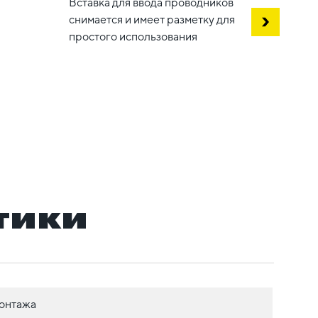
Вставка для ввода проводников
соеди
снимается и имеет разметку для
простого использования
тики
онтажа