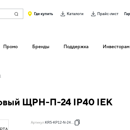
Где купить
Каталоги
Прайс-лист
Га
Промо
Бренды
Поддержка
Инвесторам
K
овый ЩРН-П-24 IP40 IEK
Артикул
:
KR5-KP12-N-24-41