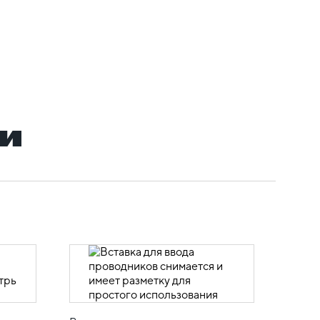
и
Держа