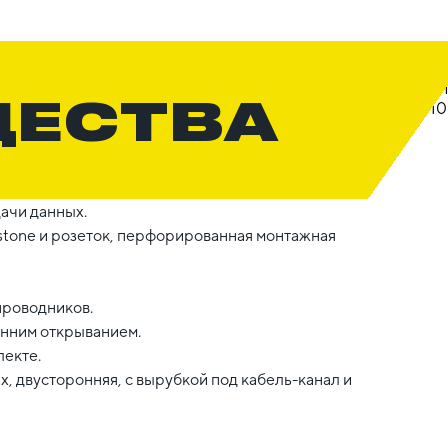
ЩЕСТВА
ачи данных.
stone и розеток, перфорированная монтажная
проводников.
онним открыванием.
лекте.
, двусторонняя, с вырубкой под кабель-канал и