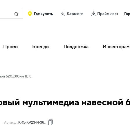
Где купить
Каталоги
Прайс-лист
Га
Промо
Бренды
Поддержка
Инвесторам
ной 620х310мм IEK
вый мультимедиа навесной 
Артикул
:
KR5-KP23-N-36-41