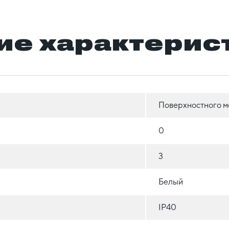
ие характерис
Поверхностного м
0
3
Белый
IP40