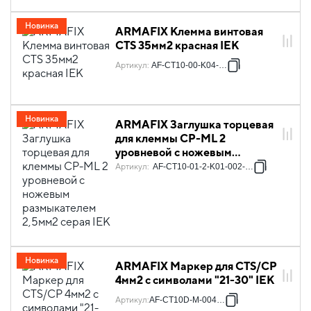
Новинка
ARMAFIX Клемма винтовая
CTS 35мм2 красная IEK
Артикул
:
AF-CT10-00-K04-035
Новинка
ARMAFIX Заглушка торцевая
для клеммы CP-ML 2
уровневой с ножевым
размыкателем 2,5мм2 серая
Артикул
:
AF-CT10-01-2-K01-002-ZGL
IEK
Новинка
ARMAFIX Маркер для CTS/CP
4мм2 с символами "21-30" IEK
Артикул
:
AF-CT10D-M-004-03