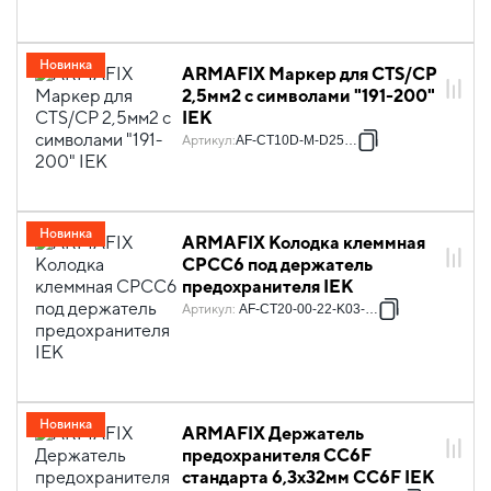
Новинка
ARMAFIX Маркер для CTS/CP
2,5мм2 с символами "191-200"
IEK
Артикул
:
AF-CT10D-M-D25-20
Новинка
ARMAFIX Колодка клеммная
CPCC6 под держатель
предохранителя IEK
Артикул
:
AF-CT20-00-22-K03-010
Новинка
ARMAFIX Держатель
предохранителя CC6F
стандарта 6,3х32мм CC6F IEK