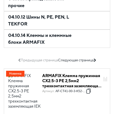
прочие
04.10.12 Шины N, PE, PEN, L
TEKFOR
04.10.14 Клеммы и клеммные
блоки ARMAFIX
Предыдущая страница
Следующая страница
Новинка
ARMAFIX Клемма пружинная
CX2.5-3 PE 2,5мм2
трехконтактная заземляющая
IEK
Артикул
:
AF-CT41-00-3-K52-002