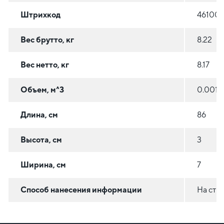
Штрихкод
461008
Вес брутто, кг
8.22
Вес нетто, кг
8.17
Объем, м^3
0.0018
Длина, см
86
Высота, см
3
Ширина, см
7
Способ нанесения информации
На сти