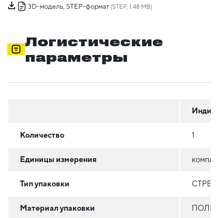
3D-модель, STEP-формат
(STEP, 1.48 MB)
Логистические
параметры
Индив
Количество
1
Единицы измерения
компл
Тип упаковки
СТРЕТ
Материал упаковки
ПОЛИЭ