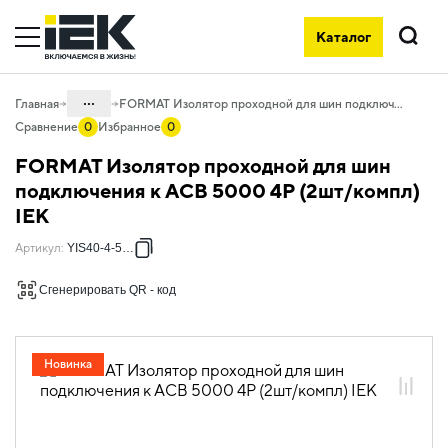
Каталог
Поиск
...
Главная
FORMAT Изолятор проходной для шин подключения к ACB 5000 4P (2шт/компл) IEK
Сравнение
0
Избранное
0
Каталог
FORMAT Изолятор проходной для шин
04. Щитовое оборудование
подключения к ACB 5000 4P (2шт/компл)
IEK
04.10 Принадлежности для
внутрищитового монтажа
Артикул
:
YIS40-4-5000
04.10.06 Изоляторы
Сгенерировать QR - код
04.10.06.03 Изоляторы шинные
04.10.06.03.01 Изоляторы шинные
наборные
Новинка