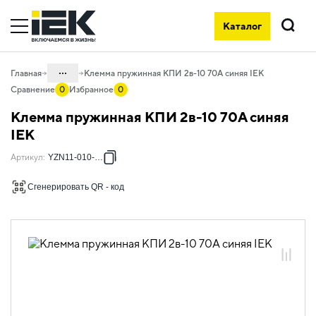
Каталог
Поиск
...
Главная
Клемма пружинная КПИ 2в-10 70А синяя IEK
Сравнение
0
Избранное
0
Каталог
Клемма пружинная КПИ 2в-10 70А синяя
04. Щитовое оборудование
IEK
04.10 Принадлежности для
Артикул
:
YZN11-010-K07
внутрищитового монтажа
Сгенерировать QR - код
04.10.04 Клеммы и клеммные блоки
04.10.04.02 Клеммы пружинные