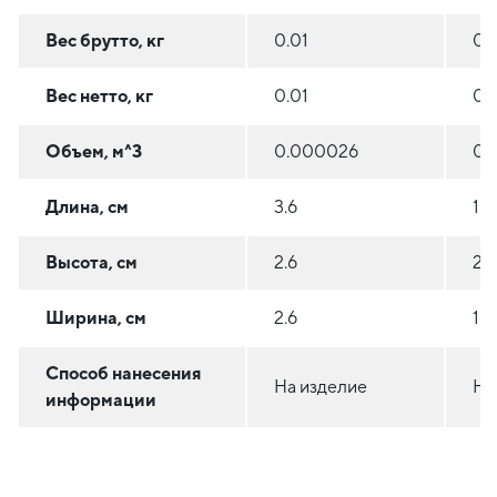
Вес брутто, кг
0.01
0.
Вес нетто, кг
0.01
0.
Объем, м^3
0.000026
0.
Длина, см
3.6
18.
Высота, см
2.6
2.4
Ширина, см
2.6
16.
Способ нанесения
На изделие
На
информации