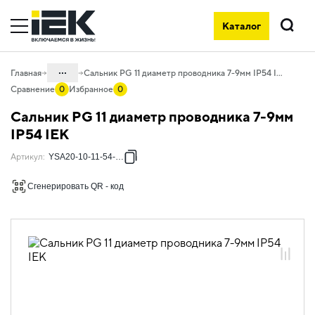
Каталог
Поиск
...
Главная
Сальник PG 11 диаметр проводника 7-9мм IP54 IEK
Сравнение
0
Избранное
0
Каталог
Сальник PG 11 диаметр проводника 7-9мм
04. Щитовое оборудование
IP54 IEK
04.10 Принадлежности для
Артикул
:
YSA20-10-11-54-K41
внутрищитового монтажа
Сгенерировать QR - код
04.10.05 Сальники и кабельные вводы
04.10.05.01 Сальники типа PG
04.10.05.01.01 Сальники типа PG
влагозащищенные IP54