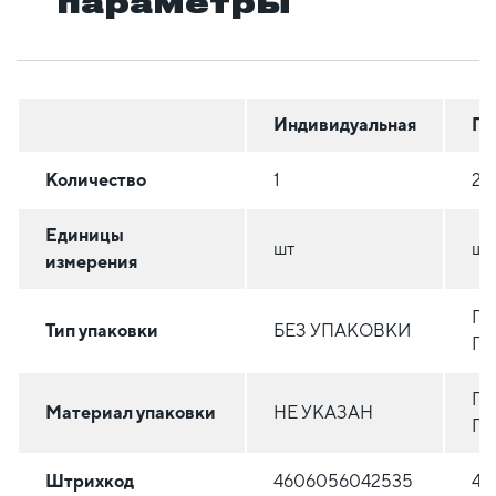
параметры
Индивидуальная
Гр
Количество
1
20
Единицы
шт
шт
измерения
ПА
Тип упаковки
БЕЗ УПАКОВКИ
П
П
Материал упаковки
НЕ УКАЗАН
ПЛ
Штрихкод
4606056042535
46